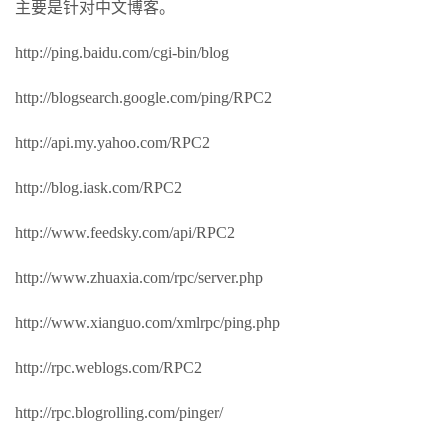
主要是针对中文博客。
http://ping.baidu.com/cgi-bin/blog
http://blogsearch.google.com/ping/RPC2
http://api.my.yahoo.com/RPC2
http://blog.iask.com/RPC2
http://www.feedsky.com/api/RPC2
http://www.zhuaxia.com/rpc/server.php
http://www.xianguo.com/xmlrpc/ping.php
http://rpc.weblogs.com/RPC2
http://rpc.blogrolling.com/pinger/