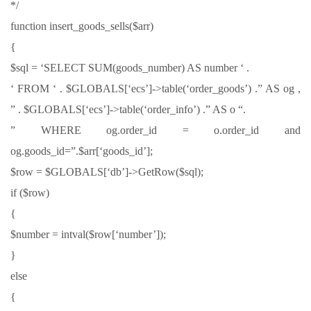
*/
function insert_goods_sells($arr)
{
$sql = ‘SELECT SUM(goods_number) AS number ‘ .
‘ FROM ‘ . $GLOBALS[‘ecs’]->table(‘order_goods’) .” AS og ,
” . $GLOBALS[‘ecs’]->table(‘order_info’) .” AS o “.
” WHERE og.order_id = o.order_id and
og.goods_id=”.$arr[‘goods_id’];
$row = $GLOBALS[‘db’]->GetRow($sql);
if ($row)
{
$number = intval($row[‘number’]);
}
else
{