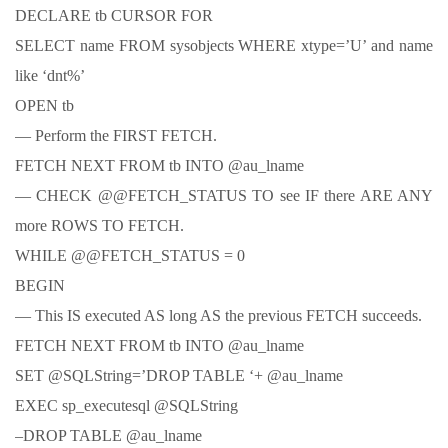
DECLARE tb CURSOR FOR
SELECT name FROM sysobjects WHERE xtype=’U’ and name
like ‘dnt%’
OPEN tb
— Perform the FIRST FETCH.
FETCH NEXT FROM tb INTO @au_lname
— CHECK @@FETCH_STATUS TO see IF there ARE ANY
more ROWS TO FETCH.
WHILE @@FETCH_STATUS = 0
BEGIN
— This IS executed AS long AS the previous FETCH succeeds.
FETCH NEXT FROM tb INTO @au_lname
SET @SQLString=’DROP TABLE ‘+ @au_lname
EXEC sp_executesql @SQLString
–DROP TABLE @au_lname