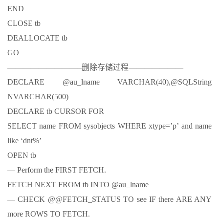
END
CLOSE tb
DEALLOCATE tb
GO
—————————–删除存储过程———————
DECLARE @au_lname VARCHAR(40),@SQLString
NVARCHAR(500)
DECLARE tb CURSOR FOR
SELECT name FROM sysobjects WHERE xtype=’p’ and name
like ‘dnt%’
OPEN tb
— Perform the FIRST FETCH.
FETCH NEXT FROM tb INTO @au_lname
— CHECK @@FETCH_STATUS TO see IF there ARE ANY
more ROWS TO FETCH.