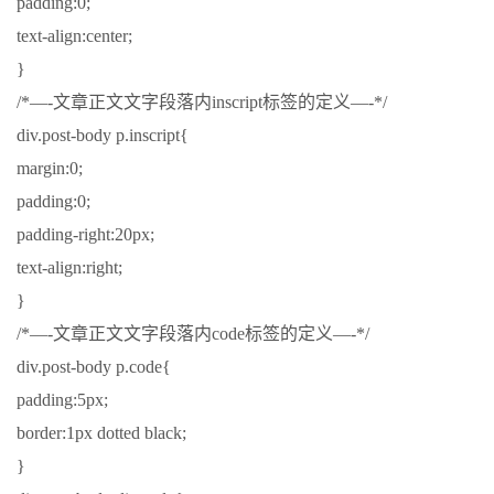
padding:0;
text-align:center;
}
/*—-文章正文文字段落内inscript标签的定义—-*/
div.post-body p.inscript{
margin:0;
padding:0;
padding-right:20px;
text-align:right;
}
/*—-文章正文文字段落内code标签的定义—-*/
div.post-body p.code{
padding:5px;
border:1px dotted black;
}