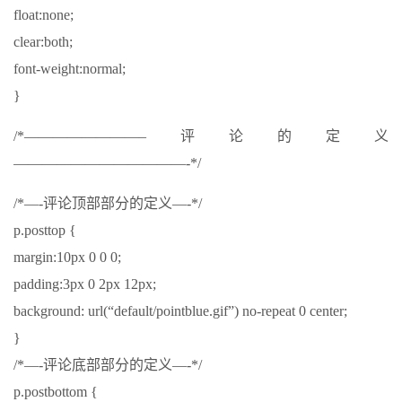
float:none;
clear:both;
font-weight:normal;
}
/*————————–评论的定义
————————————-*/
/*—-评论顶部部分的定义—-*/
p.posttop {
margin:10px 0 0 0;
padding:3px 0 2px 12px;
background: url(“default/pointblue.gif”) no-repeat 0 center;
}
/*—-评论底部部分的定义—-*/
p.postbottom {