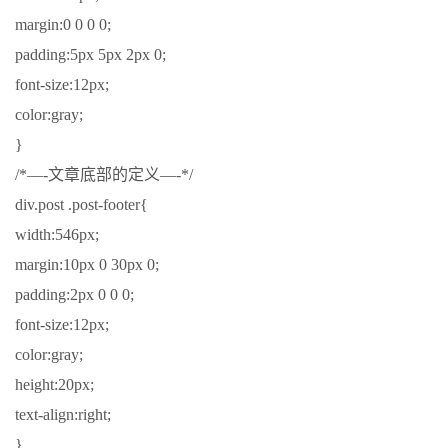
margin:0 0 0 0;
padding:5px 5px 2px 0;
font-size:12px;
color:gray;
}
/*—-文章底部的定义—-*/
div.post .post-footer{
width:546px;
margin:10px 0 30px 0;
padding:2px 0 0 0;
font-size:12px;
color:gray;
height:20px;
text-align:right;
}