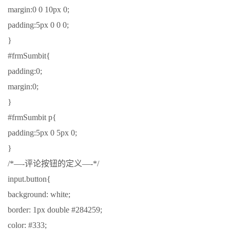
margin:0 0 10px 0;
padding:5px 0 0 0;
}
#frmSumbit{
padding:0;
margin:0;
}
#frmSumbit p{
padding:5px 0 5px 0;
}
/*—-评论按钮的定义—-*/
input.button{
background: white;
border: 1px double #284259;
color: #333;