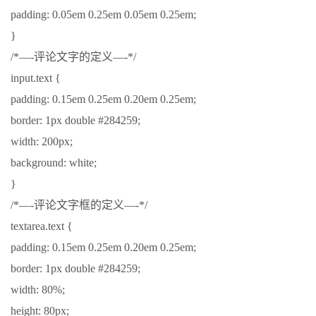
padding: 0.05em 0.25em 0.05em 0.25em;
}
/*—-评论文字的定义—-*/
input.text {
padding: 0.15em 0.25em 0.20em 0.25em;
border: 1px double #284259;
width: 200px;
background: white;
}
/*—-评论文字框的定义—-*/
textarea.text {
padding: 0.15em 0.25em 0.20em 0.25em;
border: 1px double #284259;
width: 80%;
height: 80px;