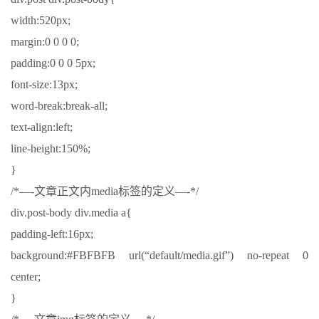
width:520px;
margin:0 0 0 0;
padding:0 0 0 5px;
font-size:13px;
word-break:break-all;
text-align:left;
line-height:150%;
}
/*—-文章正文内media标签的定义—-*/
div.post-body div.media a{
padding-left:16px;
background:#FBFBFB url(“default/media.gif”) no-repeat 0
center;
}