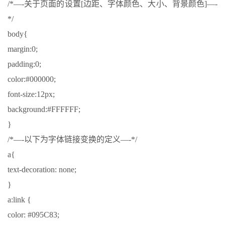
/*—-关于页面的设置[边距、字体颜色、大小、背景颜色]—-
*/
body{
margin:0;
padding:0;
color:#000000;
font-size:12px;
background:#FFFFFF;
}
/*—-以下为字体链接变换的定义—-*/
a{
text-decoration: none;
}
a:link {
color: #095C83;