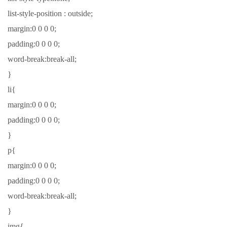
list-style-position : outside;
margin:0 0 0 0;
padding:0 0 0 0;
word-break:break-all;
}
li{
margin:0 0 0 0;
padding:0 0 0 0;
}
p{
margin:0 0 0 0;
padding:0 0 0 0;
word-break:break-all;
}
img{