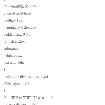
/*—-tags的定义—-*/
div.post .post-tags{
width:541px;
margin:2px 0 2px 5px;
padding:2px 0 0 0;
font-size:12px;
color:gray;
height:20px;
text-align:left;
}
body.multi div.post .post-tags{
/*display:none;*/
}
/*—-文章正文文字的定义—-*/
div.post div.post-body{