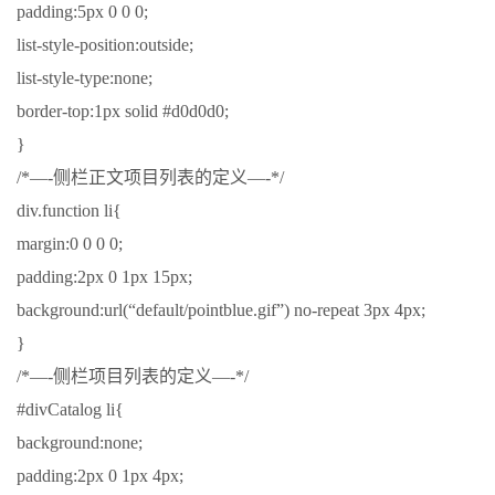
padding:5px 0 0 0;
list-style-position:outside;
list-style-type:none;
border-top:1px solid #d0d0d0;
}
/*—-侧栏正文项目列表的定义—-*/
div.function li{
margin:0 0 0 0;
padding:2px 0 1px 15px;
background:url(“default/pointblue.gif”) no-repeat 3px 4px;
}
/*—-侧栏项目列表的定义—-*/
#divCatalog li{
background:none;
padding:2px 0 1px 4px;