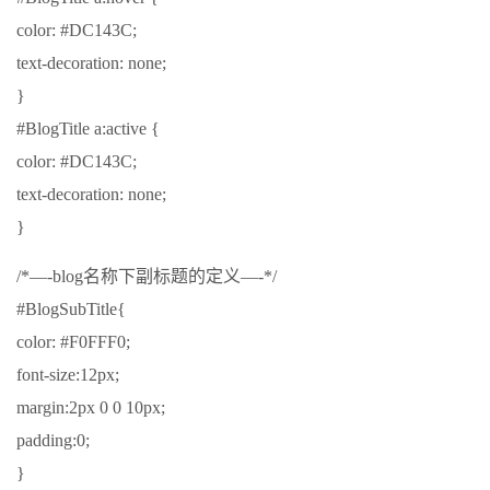
color: #DC143C;
text-decoration: none;
}
#BlogTitle a:active {
color: #DC143C;
text-decoration: none;
}
/*—-blog名称下副标题的定义—-*/
#BlogSubTitle{
color: #F0FFF0;
font-size:12px;
margin:2px 0 0 10px;
padding:0;
}