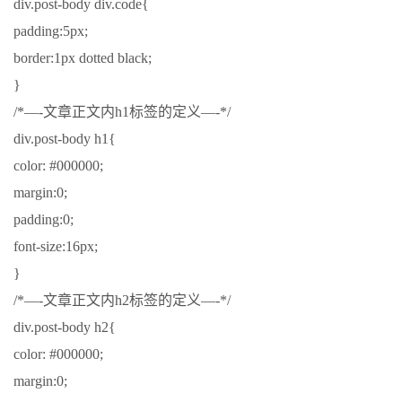
div.post-body div.code{
padding:5px;
border:1px dotted black;
}
/*—-文章正文内h1标签的定义—-*/
div.post-body h1{
color: #000000;
margin:0;
padding:0;
font-size:16px;
}
/*—-文章正文内h2标签的定义—-*/
div.post-body h2{
color: #000000;
margin:0;