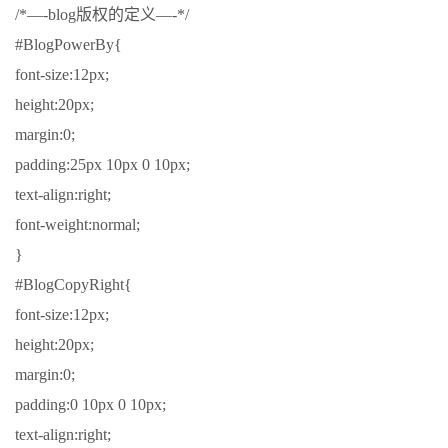
/*—-blog版权的定义—-*/
#BlogPowerBy{
font-size:12px;
height:20px;
margin:0;
padding:25px 10px 0 10px;
text-align:right;
font-weight:normal;
}
#BlogCopyRight{
font-size:12px;
height:20px;
margin:0;
padding:0 10px 0 10px;
text-align:right;