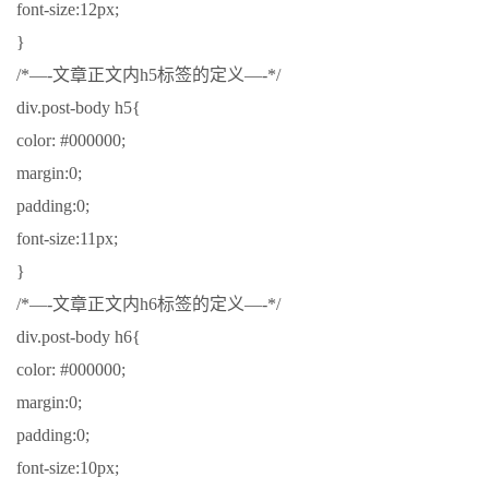
font-size:12px;
}
/*—-文章正文内h5标签的定义—-*/
div.post-body h5{
color: #000000;
margin:0;
padding:0;
font-size:11px;
}
/*—-文章正文内h6标签的定义—-*/
div.post-body h6{
color: #000000;
margin:0;
padding:0;
font-size:10px;