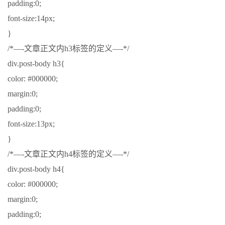
padding:0;
font-size:14px;
}
/*—-文章正文内h3标签的定义—-*/
div.post-body h3{
color: #000000;
margin:0;
padding:0;
font-size:13px;
}
/*—-文章正文内h4标签的定义—-*/
div.post-body h4{
color: #000000;
margin:0;
padding:0;