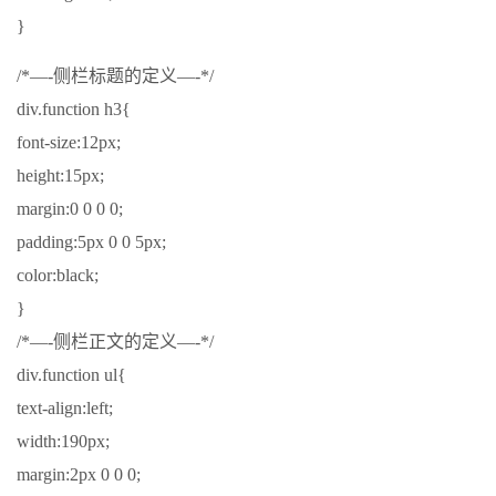
}
/*—-侧栏标题的定义—-*/
div.function h3{
font-size:12px;
height:15px;
margin:0 0 0 0;
padding:5px 0 0 5px;
color:black;
}
/*—-侧栏正文的定义—-*/
div.function ul{
text-align:left;
width:190px;
margin:2px 0 0 0;