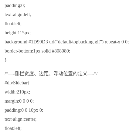
padding:0;
text-align:left;
float:left;
height:115px;
background:#1D99D3 url(“default/topbacking.gif”) repeat-x 0 0;
border-bottom:1px solid #808080;
}
/*—-侧栏宽度、边距、浮动位置的定义—-*/
#divSidebar{
width:210px;
margin:0 0 0 0;
padding:0 0 10px 0;
text-align:center;
float:left;