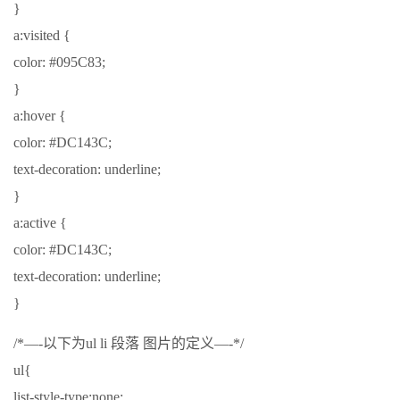
}
a:visited {
color: #095C83;
}
a:hover {
color: #DC143C;
text-decoration: underline;
}
a:active {
color: #DC143C;
text-decoration: underline;
}
/*—-以下为ul li 段落 图片的定义—-*/
ul{
list-style-type:none;