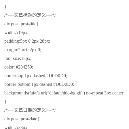
}
/*—-文章标题的定义—-*/
div.post .post-title{
width:519px;
padding:5px 0 2px 28px;
margin:2px 0 2px 0;
font-size:18px;
color: #284259;
border-top:1px dashed #D0D0D0;
border-bottom:1px dashed #D0D0D0;
background:#fafafa url(“default/title-bg.gif”) no-repeat 3px center;
}
/*—-文章日期的定义—-*/
div.post .post-date{
width:538px;