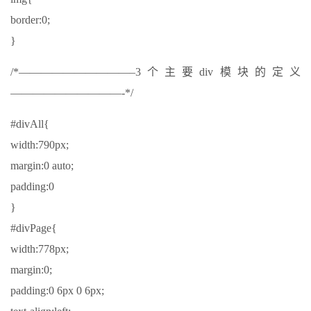
border:0;
}
/*——————————–3个主要div模块的定义
——————————-*/
#divAll{
width:790px;
margin:0 auto;
padding:0
}
#divPage{
width:778px;
margin:0;
padding:0 6px 0 6px;