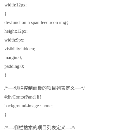
width:12px;
}
div.function li span.feed-icon img{
height:12px;
width:9px;
visibility:hidden;
margin:0;
padding:0;
}
/*—-侧栏控制面板的项目列表定义—-*/
#divContorPanel li{
background-image : none;
}
/*—-侧栏搜索的项目列表定义—-*/