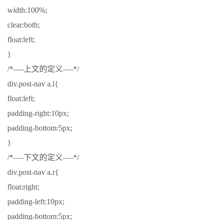
width:100%;
clear:both;
float:left;
}
/*—-上文的定义—-*/
div.post-nav a.l{
float:left;
padding-right:10px;
padding-bottom:5px;
}
/*—-下文的定义—-*/
div.post-nav a.r{
float:right;
padding-left:10px;
padding-bottom:5px;