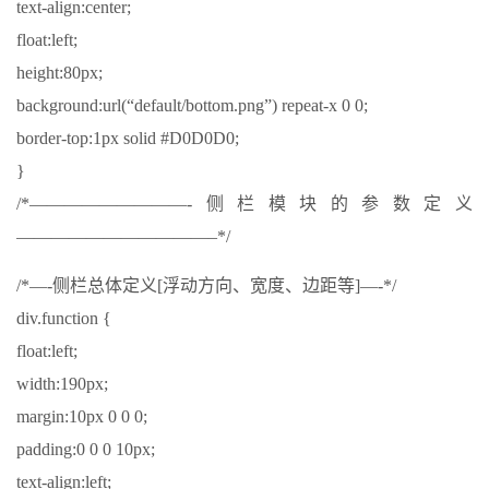
text-align:center;
float:left;
height:80px;
background:url(“default/bottom.png”) repeat-x 0 0;
border-top:1px solid #D0D0D0;
}
/*—————————-侧栏模块的参数定义
———————————–*/
/*—-侧栏总体定义[浮动方向、宽度、边距等]—-*/
div.function {
float:left;
width:190px;
margin:10px 0 0 0;
padding:0 0 0 10px;
text-align:left;