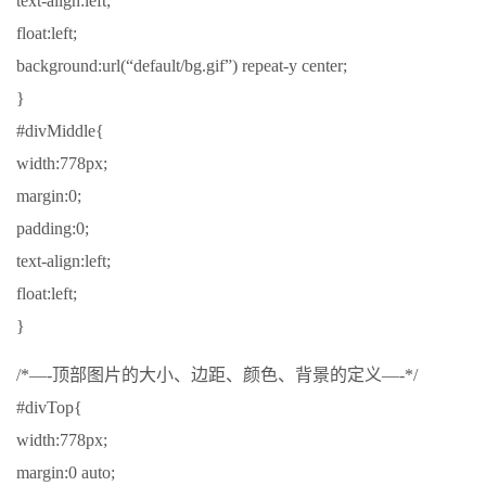
text-align:left;
float:left;
background:url(“default/bg.gif”) repeat-y center;
}
#divMiddle{
width:778px;
margin:0;
padding:0;
text-align:left;
float:left;
}
/*—-顶部图片的大小、边距、颜色、背景的定义—-*/
#divTop{
width:778px;
margin:0 auto;