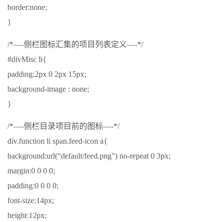
border:none;
}
/*—-侧栏图标汇集的项目列表定义—-*/
#divMisc li{
padding:2px 0 2px 15px;
background-image : none;
}
/*—-侧栏目录项目前的图标—-*/
div.function li span.feed-icon a{
background:url(“default/feed.png”) no-repeat 0 3px;
margin:0 0 0 0;
padding:0 0 0 0;
font-size:14px;
height:12px;