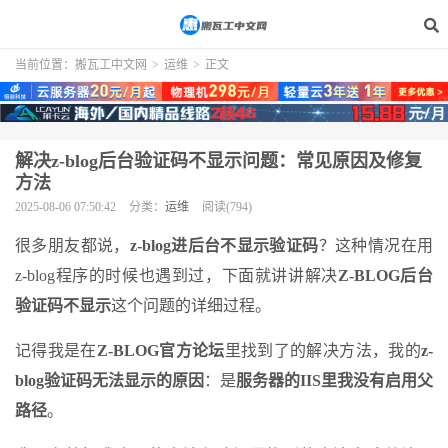
当前位置：
搬瓦工中文网
>
运维
>
正文
解决z-blog后台验证码不显示问题：常见原因及修复
方法
2025-08-06 07:50:42
分类：
运维
阅读(794)
很多朋友都说，
z-blog进后台不显示验证码
？这种情况在用
z-blog程序的时候也遇到过，下面就讲讲解决
Z-BLOG后台
验证码不显示
这个问题的详细过程。
记得我是在
Z-BLOG官方论坛
里找到了的解决方法，我的
z-
blog验证码无法显示的原因
：是
服务器的IIS里我没有启用父
路径
。