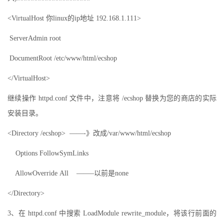
<VirtualHost 你linux的ip地址 192.168.1.111>
ServerAdmin root
DocumentRoot /etc/www/html/ecshop
</VirtualHost>
继续操作 httpd.conf 文件中，注意将 /ecshop 替换为您的商店的实际
安装目录。
<Directory /ecshop> ——-》改成/var/www/html/ecshop
Options FollowSymLinks
AllowOverride All ——–以前是none
</Directory>
3、在 httpd.conf 中搜索 LoadModule rewrite_module，将该行前面的