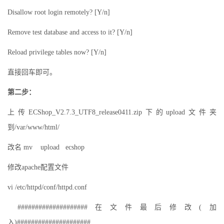
Disallow root login remotely? [Y/n]
Remove test database and access to it? [Y/n]
Reload privilege tables now? [Y/n]
直接回车即可。
第二步：
上传ECShop_V2.7.3_UTF8_release0411.zip下的upload文件夹
到/var/www/html/
改名 mv upload ecshop
修改apache配置文件
vi /etc/httpd/conf/httpd.conf
####################在文件最后修改(加
入)#####################