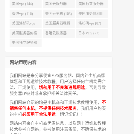
美国vps (144)
美国云服务器
美国独立服务器
(143)
(118)
香港vps (116)
美国云主机 (103)
美国服务器租用
(99)
美国洛杉矶vps
美国服务器租赁
洛杉矶vps (87)
(94)
(91)
美国服务器价格
香港云服务器
日本VPS (77)
(82)
(77)
美国独立服务器
租用 (68)
网站声明内容
我们网站是来分享便宜VPS服务器、国内外主机商家
优惠和正规运维技术教程。用户选择任何主机均需合
法、正规使用，
切勿用于不良和违规用途
，否则导致
服务器IP被封或者承担相关法律责任。
我们网站介绍的均是主机商和正规技术教程使用，
不
销售任何主机，不提供任何技术服务
，我们用户购买
的主机
必须用于合法用途
。切记切记！！
网站内容来自主机商优惠信息，以及网上运维和教程
技术参考自网络，参考使用注意备份，不确保技术的