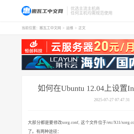
优选主流主机商
任何主机均需规范使用
当前位置：
搬瓦工中文网
>
运维
>
正文
如何在Ubuntu 12.04上
2025-07-27 07:47:31
大部分都是要修改xorg.conf, 这个文件位于/etc/X11/xo
了。有两种途径：