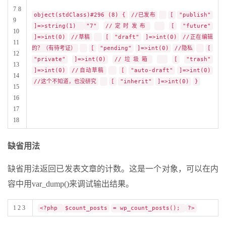
7 8
object(stdClass)#296 (8) {
//已发布
[
"publish"
9
]=>string(1)
"7"
//定时发布
[
"future"
10
]=>int(0)
//草稿
[
"draft"
]=>int(0)
//正在编辑
11
的？（有待考证）
[
"pending"
]=>int(0)
//隐私
[
12
"private"
]=>int(0)
//垃圾箱
[
"trash"
13
]=>int(0)
//自动草稿
[
"auto-draft"
]=>int(0)
14
//这个不知道，也没研究
[
"inherit"
]=>int(0)
}
15
16
17
18
缺省用法
缺省用法返回已发表文章的计数。这是一个对象，可以在内
容中用var_dump()来调试输出结果。
1 2 3
<?php
$count_posts
= wp_count_posts();
?>