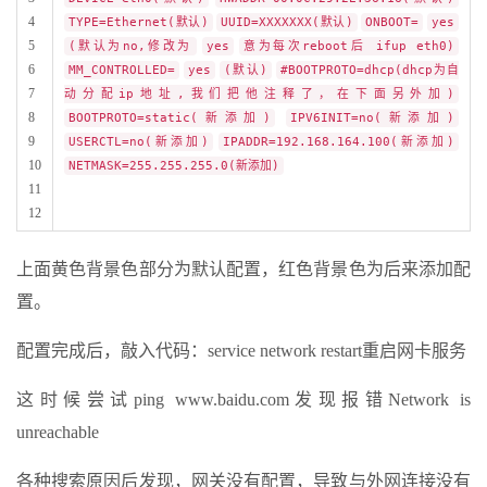
4
TYPE=Ethernet(默认)
UUID=XXXXXXX(默认)
ONBOOT=
yes
5
(默认为no,修改为
yes
意为每次reboot后 ifup eth0)
6
MM_CONTROLLED=
yes
(默认)
#BOOTPROTO=dhcp(dhcp为自
7
动分配ip地址,我们把他注释了，在下面另外加)
8
BOOTPROTO=static(新添加)
IPV6INIT=no(新添加)
9
USERCTL=no(新添加)
IPADDR=192.168.164.100(新添加)
10
NETMASK=255.255.255.0(新添加)
11
12
上面黄色背景色部分为默认配置，红色背景色为后来添加配
置。
配置完成后，敲入代码：service network restart重启网卡服务
这时候尝试ping www.baidu.com发现报错Network is
unreachable
各种搜索原因后发现，网关没有配置，导致与外网连接没有