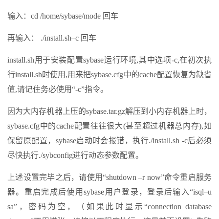
输入：cd /home/sybase/mode 回车
再输入： ./install.sh–c 回车
install.sh用于安装配置sybase运行环境,其中选项-c,在初次执
行install.sh时使用,用来把sybase.cfg中的cache配置恢复为缺省
值,请记住务必使用“-c”指令。
因为大内存机器上压的sybase.tar.gz解压到小内存机器上时，
sybase.cfg中的cache配置往往很大(甚至超过机器总内存),如
保留原配置，sybase启动时会报错，执行./install.sh -c后必须
尽快执行./sybconfig进行动态参数配置。
上述设置完毕之后，请使用“shutdown –r now”命令重启服务
器。重启完成后使用sybase用户登录，登录后输入“isql–u
sa”，密码为空，（如果此时显示“connection database