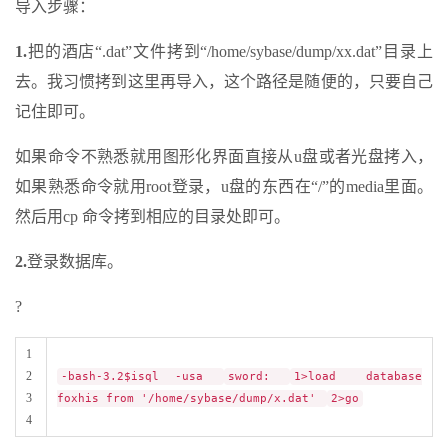
导入步骤：
1.
把的酒店“.dat”文件拷到“/home/sybase/dump/xx.dat”目录上
去。我习惯拷到这里再导入，这个路径是随便的，只要自己
记住即可。
如果命令不熟悉就用图形化界面直接从u盘或者光盘拷入，
如果熟悉命令就用root登录，u盘的东西在“/”的media里面。
然后用cp 命令拷到相应的目录处即可。
2.
登录数据库。
?
1
2
-bash-3.2$isql -usa
sword:
1>load database
3
foxhis from '/home/sybase/dump/x.dat'
2>go
4