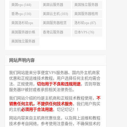
美国vps (144)
美国云服务器
美国独立服务器
(143)
(118)
香港vps (116)
美国云主机 (103)
美国服务器租用
(99)
美国洛杉矶vps
美国服务器租赁
洛杉矶vps (87)
(94)
(91)
美国服务器价格
香港云服务器
日本VPS (76)
(82)
(77)
美国独立服务器
租用 (68)
网站声明内容
我们网站是来分享便宜VPS服务器、国内外主机商家
优惠和正规运维技术教程。用户选择任何主机均需合
法、正规使用，
切勿用于不良和违规用途
，否则导致
服务器IP被封或者承担相关法律责任。
我们网站介绍的均是主机商和正规技术教程使用，
不
销售任何主机，不提供任何技术服务
，我们用户购买
的主机
必须用于合法用途
。切记切记！！
网站内容来自主机商优惠信息，以及网上运维和教程
技术参考自网络，参考使用注意备份，不确保技术的