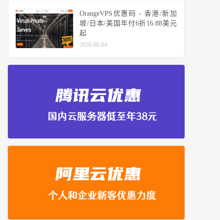
OrangeVPS优惠码 - 香港/新加
坡/日本/美国年付6折16.88美元
起
2026-08-04