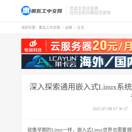
优选主流主机商
任何主机均需规范使用
当前位置：
搬瓦工中文网
>
运维
>
正文
深入探索通用嵌入式Linux
2025-07-08 07:36:37
就像早期的Linux一样，嵌入式Linux世界也