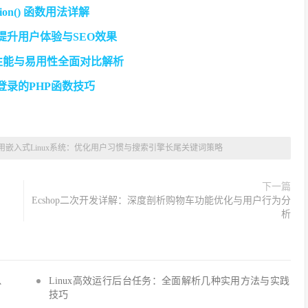
tion() 函数用法详解
来提升用户体验与SEO效果
者之争，性能与易用性全面对比解析
户登录的PHP函数技巧
用嵌入式Linux系统：优化用户习惯与搜索引擎长尾关键词策略
下一篇
Ecshop二次开发详解：深度剖析购物车功能优化与用户行为分
析
Q、
Linux高效运行后台任务：全面解析几种实用方法与实践
技巧