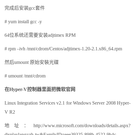
完成后安装gcc套件
# yum install gcc -y
64位系统还需要安装adjtimex RPM
# rpm –ivh /mnt/cdrom/Centos/adjtimex-1.20-2.1.x86_64.rpm
然后umount 原始安裝光碟
# umount /mnt/cdrom
在Hyper-V控制器里面把微软官网
Linux Integration Services v2.1 for Windows Server 2008 Hyper-
V R2
地址：http://www.microsoft.com/downloads/details.aspx?
displaylang=zh-tw&FamilyID=eee39325-898b-4522-9b4c-