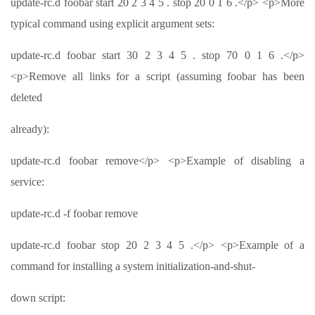
update-rc.d foobar start 20 2 3 4 5 . stop 20 0 1 6 .</p> <p>More
typical command using explicit argument sets:
update-rc.d foobar start 30 2 3 4 5 . stop 70 0 1 6 .</p>
<p>Remove all links for a script (assuming foobar has been
deleted
already):
update-rc.d foobar remove</p> <p>Example of disabling a
service:
update-rc.d -f foobar remove
update-rc.d foobar stop 20 2 3 4 5 .</p> <p>Example of a
command for installing a system initialization-and-shut‐
down script: