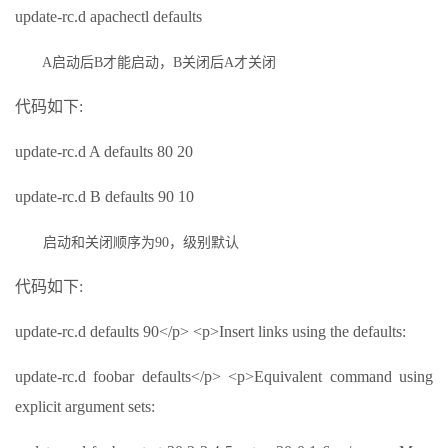
update-rc.d apachectl defaults
A启动后B才能启动，B关闭后A才关闭
代码如下:
update-rc.d A defaults 80 20
update-rc.d B defaults 90 10
启动和关闭顺序为90，级别默认
代码如下:
update-rc.d defaults 90</p> <p>Insert links using the defaults:
update-rc.d foobar defaults</p> <p>Equivalent command using
explicit argument sets: