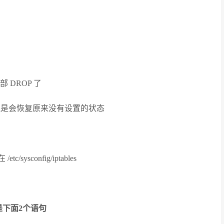
部 DROP 了
还是会恢复原来没有设置的状态
sysconfig/iptables
是下面2个语句