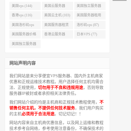
美国vps (144)
美国云服务器
美国独立服务器
(143)
(118)
香港vps (116)
美国云主机 (103)
美国服务器租用
(99)
美国洛杉矶vps
美国服务器租赁
洛杉矶vps (87)
(94)
(91)
美国服务器价格
香港云服务器
日本VPS (77)
(82)
(77)
美国独立服务器
租用 (68)
网站声明内容
我们网站是来分享便宜VPS服务器、国内外主机商家
优惠和正规运维技术教程。用户选择任何主机均需合
法、正规使用，
切勿用于不良和违规用途
，否则导致
服务器IP被封或者承担相关法律责任。
我们网站介绍的均是主机商和正规技术教程使用，
不
销售任何主机，不提供任何技术服务
，我们用户购买
的主机
必须用于合法用途
。切记切记！！
网站内容来自主机商优惠信息，以及网上运维和教程
技术参考自网络，参考使用注意备份，不确保技术的