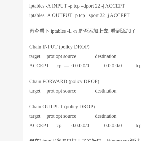
iptables -A INPUT -p tcp –dport 22 -j ACCEPT
iptables -A OUTPUT -p tcp –sport 22 -j ACCEPT
再查看下 iptables -L -n 是否添加上去, 看到添加了
Chain INPUT (policy DROP)
target prot opt source destination
ACCEPT tcp — 0.0.0.0/0 0.0.0.0/0 tcp d
Chain FORWARD (policy DROP)
target prot opt source destination
Chain OUTPUT (policy DROP)
target prot opt source destination
ACCEPT tcp — 0.0.0.0/0 0.0.0.0/0 tcp s