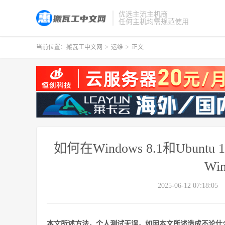
优选主流主机商
任何主机均需规范使用
当前位置：
搬瓦工中文网
>
运维
>
正文
如何在Windows 8.1和Ubunt
Wi
2025-06-12 07:18:05
本文所述方法，个人測试无误，如因本文所述造成不论什