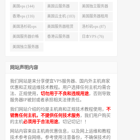
美国vps (144)
美国云服务器
美国独立服务器
(143)
(118)
香港vps (116)
美国云主机 (103)
美国服务器租用
(99)
美国洛杉矶vps
美国服务器租赁
洛杉矶vps (87)
(94)
(91)
美国服务器价格
香港云服务器
日本VPS (76)
(82)
(77)
美国独立服务器
租用 (68)
网站声明内容
我们网站是来分享便宜VPS服务器、国内外主机商家
优惠和正规运维技术教程。用户选择任何主机均需合
法、正规使用，
切勿用于不良和违规用途
，否则导致
服务器IP被封或者承担相关法律责任。
我们网站介绍的均是主机商和正规技术教程使用，
不
销售任何主机，不提供任何技术服务
，我们用户购买
的主机
必须用于合法用途
。切记切记！！
网站内容来自主机商优惠信息，以及网上运维和教程
技术参考自网络，参考使用注意备份，不确保技术的