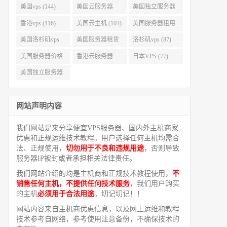
美国vps (144)
美国云服务器
美国独立服务器
(143)
(118)
香港vps (116)
美国云主机 (103)
美国服务器租用
(99)
美国洛杉矶vps
美国服务器租赁
洛杉矶vps (87)
(94)
(91)
美国服务器价格
香港云服务器
日本VPS (77)
(82)
(77)
美国独立服务器
租用 (68)
网站声明内容
我们网站是来分享便宜VPS服务器、国内外主机商家
优惠和正规运维技术教程。用户选择任何主机均需合
法、正规使用，
切勿用于不良和违规用途
，否则导致
服务器IP被封或者承担相关法律责任。
我们网站介绍的均是主机商和正规技术教程使用，
不
销售任何主机，不提供任何技术服务
，我们用户购买
的主机
必须用于合法用途
。切记切记！！
网站内容来自主机商优惠信息，以及网上运维和教程
技术参考自网络，参考使用注意备份，不确保技术的