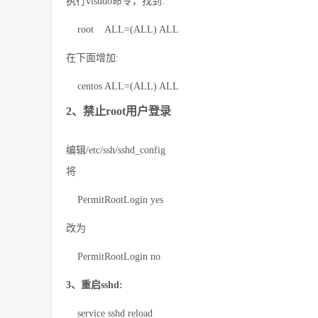
执行visudo命令，找到:
root ALL=(ALL) ALL
在下面增加:
centos ALL=(ALL) ALL
2、禁止root用户登录
编辑/etc/ssh/sshd_config
将
PermitRootLogin yes
改为
PermitRootLogin no
3、重启sshd:
service sshd reload