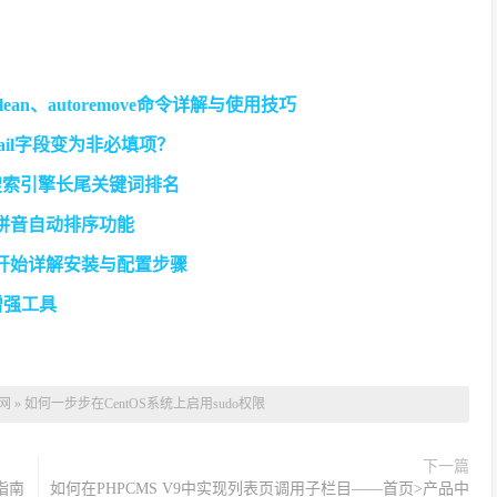
n、clean、autoremove命令详解与使用技巧
ail字段变为非必填项？
升搜索引擎长尾关键词排名
按拼音自动排序功能
从零开始详解安装与配置步骤
置增强工具
网
»
如何一步步在CentOS系统上启用sudo权限
下一篇
指南
如何在PHPCMS V9中实现列表页调用子栏目——首页>产品中