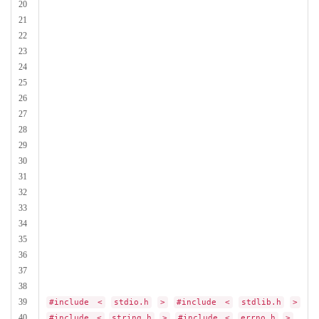
20
21
22
23
24
25
26
27
28
29
30
31
32
33
34
35
36
37
38
39
#include <
stdio.h
>
#include <
stdlib.h
>
40
#include <
string.h
>
#include <
errno.h
>