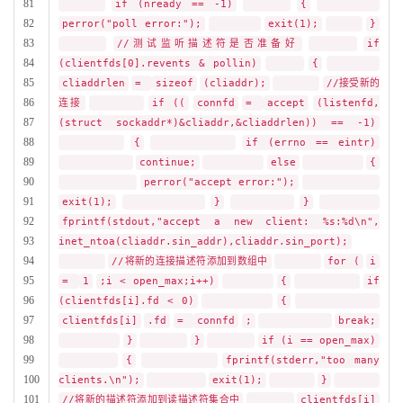
81
if (nready == -1)
{
82
perror("poll error:");
exit(1);
}
83
//测试监听描述符是否准备好
if
84
(clientfds[0].revents & pollin)
{
85
cliaddrlen
=
sizeof
(cliaddr);
//接受新的
86
连接
if ((
connfd
=
accept
(listenfd,
87
(struct sockaddr*)&cliaddr,&cliaddrlen)) == -1)
88
{
if (errno == eintr)
89
continue;
else
{
90
perror("accept error:");
91
exit(1);
}
}
92
fprintf(stdout,"accept a new client: %s:%d\n",
93
inet_ntoa(cliaddr.sin_addr),cliaddr.sin_port);
94
//将新的连接描述符添加到数组中
for (
i
95
=
1
;i < open_max;i++)
{
if
96
(clientfds[i].fd < 0)
{
97
clientfds[i]
.fd
=
connfd
;
break;
98
}
}
if (i == open_max)
99
{
fprintf(stderr,"too many
100
clients.\n");
exit(1);
}
101
//将新的描述符添加到读描述符集合中
clientfds[i]