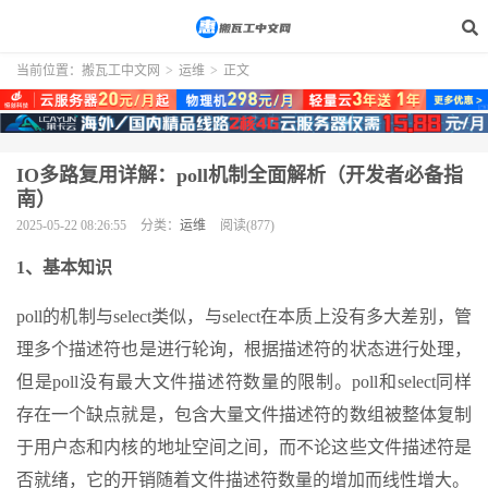
当前位置：
搬瓦工中文网
>
运维
>
正文
IO多路复用详解：poll机制全面解析（开发者必备指
南）
2025-05-22 08:26:55
分类：
运维
阅读(877)
1、基本知识
poll的机制与select类似，与select在本质上没有多大差别，管
理多个描述符也是进行轮询，根据描述符的状态进行处理，
但是poll没有最大文件描述符数量的限制。poll和select同样
存在一个缺点就是，包含大量文件描述符的数组被整体复制
于用户态和内核的地址空间之间，而不论这些文件描述符是
否就绪，它的开销随着文件描述符数量的增加而线性增大。