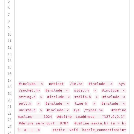
5
6
7
8
9
10
11
12
13
14
15
16
17
#include <
netinet
/in.h>
#include <
sys
18
/socket.h>
#include <
stdio.h
>
#include <
19
string.h
>
#include <
stdlib.h
>
#include <
20
poll.h
>
#include <
time.h
>
#include <
21
unistd.h
>
#include <
sys
/types.h>
#define
22
maxline 1024
#define ipaddress "127.0.0.1"
23
#define serv_port 8787
#define max(a,b) (a > b)
24
? a : b
static void handle_connection(int
25