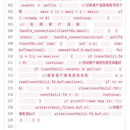
102
.events
=
pollin
;
//记录客户连接套接字的个
103
数
maxi = (i > maxi ? i : maxi);
if
104
(--nready <= 0)
continue;
}
105
//处理客户连接
106
handle_connection(clientfds,maxi);
}
}
107
static void handle_connection(struct pollfd
108
*connfds,int num)
{
int i,n;
char
109
buf[maxline];
memset(buf,0,maxline);
for
110
(i = 1;i <= num;i++)
{
if (connfds[i].fd
111
< 0)
continue;
//测试客户描述符是否准备好
112
if (connfds[i].revents & pollin)
{
113
//接收客户端发送的信息
n =
114
read(connfds[i].fd,buf,maxline);
if (n ==
115
0)
{
close(connfds[i].fd);
116
connfds[i].fd = -1;
continue;
117
}
// printf("read msg is: ");
118
write(stdout_fileno,buf,n);
//向客户
119
端发送buf
write(connfds[i].fd,buf,n);
120
}
}
}
121