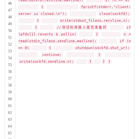
read(sockfd,recvline,maxline);
if (n == 0)
46
{
fprintf(stderr,"client:
47
server is closed.\n");
close(sockfd);
48
}
write(stdout_fileno,recvline,n);
49
}
//测试标准输入是否准备好
if
50
(pfds[1].revents & pollin)
{
n =
51
read(stdin_fileno,sendline,maxline);
if (n
52
== 0)
{
shutdown(sockfd,shut_wr);
53
continue;
}
54
write(sockfd,sendline,n);
}
}
}
55
56
57
58
59
60
61
62
63
64
65