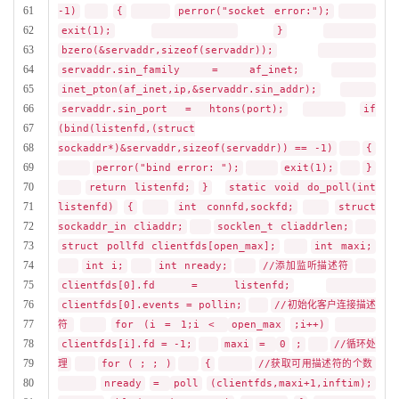
61
-1)
{
perror("socket error:");
62
exit(1);
}
63
bzero(&servaddr,sizeof(servaddr));
64
servaddr.sin_family = af_inet;
65
inet_pton(af_inet,ip,&servaddr.sin_addr);
66
servaddr.sin_port = htons(port);
if
67
(bind(listenfd,(struct
68
sockaddr*)&servaddr,sizeof(servaddr)) == -1)
{
69
perror("bind error: ");
exit(1);
}
70
return listenfd;
}
static void do_poll(int
71
listenfd)
{
int connfd,sockfd;
struct
72
sockaddr_in cliaddr;
socklen_t cliaddrlen;
73
struct pollfd clientfds[open_max];
int maxi;
74
int i;
int nready;
//添加监听描述符
75
clientfds[0].fd = listenfd;
76
clientfds[0].events = pollin;
//初始化客户连接描述
77
符
for (i = 1;i <
open_max
;i++)
78
clientfds[i].fd = -1;
maxi
=
0
;
//循环处
79
理
for ( ; ; )
{
//获取可用描述符的个数
80
nready
=
poll
(clientfds,maxi+1,inftim);