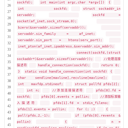
sockfd);
int main(int argc,char *argv[])
{
26
int sockfd;
struct sockaddr_in
27
servaddr;
sockfd =
28
socket(af_inet,sock_stream,0);
29
bzero(&servaddr,sizeof(servaddr));
30
servaddr.sin_family = af_inet;
31
servaddr.sin_port = htons(serv_port);
32
inet_pton(af_inet,ipaddress,&servaddr.sin_addr);
33
connect(sockfd,(struct
34
sockaddr*)&servaddr,sizeof(servaddr));
//处理连接
35
描述符
handle_connection(sockfd);
return 0;
36
}
static void handle_connection(int sockfd)
{
37
char sendline[maxline],recvline[maxline];
38
int maxfdp,stdineof;
struct pollfd pfds[2];
39
int n;
//添加连接描述符
pfds[0].fd =
40
sockfd;
pfds[0].events = pollin;
//添加标准输
41
入描述符
pfds[1].fd = stdin_fileno;
42
pfds[1].events = pollin;
for (; ;)
{
43
poll(pfds,2,-1);
if (pfds[0].revents &
44
pollin)
{
n =
45