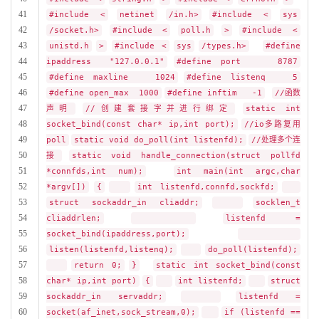
41
#include <
netinet
/in.h>
#include <
sys
42
/socket.h>
#include <
poll.h
>
#include <
43
unistd.h
>
#include <
sys
/types.h>
#define
44
ipaddress "127.0.0.1"
#define port 8787
45
#define maxline 1024
#define listenq 5
46
#define open_max 1000
#define inftim -1
//函数
47
声明
//创建套接字并进行绑定
static int
48
socket_bind(const char* ip,int port);
//io多路复用
49
poll
static void do_poll(int listenfd);
//处理多个连
50
接
static void handle_connection(struct pollfd
51
*connfds,int num);
int main(int argc,char
52
*argv[])
{
int listenfd,connfd,sockfd;
53
struct sockaddr_in cliaddr;
socklen_t
54
cliaddrlen;
listenfd =
55
socket_bind(ipaddress,port);
56
listen(listenfd,listenq);
do_poll(listenfd);
57
return 0;
}
static int socket_bind(const
58
char* ip,int port)
{
int listenfd;
struct
59
sockaddr_in servaddr;
listenfd =
60
socket(af_inet,sock_stream,0);
if (listenfd ==