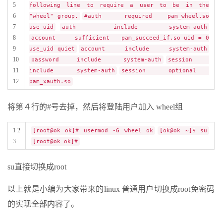
5
following line to require a user to be in the
6
"wheel" group.
#auth required pam_wheel.so
7
use_uid
auth include system-auth
8
account sufficient pam_succeed_if.so uid = 0
9
use_uid quiet
account include system-auth
10
password include system-auth
session
11
include system-auth
session optional
12
pam_xauth.so
将第４行的#号去掉，然后将登陆用户加入 wheel组
1 2
[root@ok ok]# usermod -G wheel ok
[ok@ok ~]$ su
3
[root@ok ok]#
su直接切换成root
以上就是小编为大家带来的linux 普通用户切换成root免密码
的实现全部内容了。