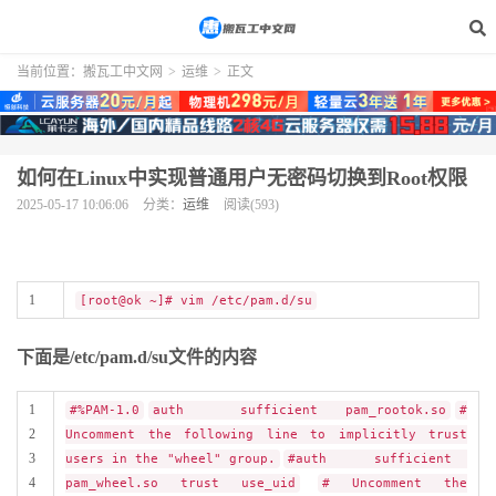
当前位置：
搬瓦工中文网
>
运维
>
正文
如何在Linux中实现普通用户无密码切换到Root权限
2025-05-17 10:06:06
分类：
运维
阅读(593)
1
[root@ok ~]# vim /etc/pam.d/su
下面是/etc/pam.d/su文件的内容
1
#%PAM-1.0
auth sufficient pam_rootok.so
#
2
Uncomment the following line to implicitly trust
3
users in the "wheel" group.
#auth sufficient
4
pam_wheel.so trust use_uid
# Uncomment the