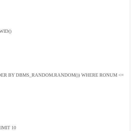
WID()
ORDER BY DBMS_RANDOM.RANDOM()) WHERE RONUM <=
IMIT 10