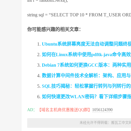
int r = random.Next();
string sql = “SELECT TOP 10 * FROM T_USER 
你可能感兴趣的相关文章：
Ubuntu系统屏幕亮度无法自动调整问题终
如何在Linux系统中使用pdftk-java命
Debian 7系统如何更换GCC版本：两种
数据计算中间件技术全解析：架构、应用与
SQL技巧揭秘：轻松掌握行转列与列转行
如何快速更改WLAN密码？看下详细步骤
AD：
【域名主机商优惠推送QQ群】
1056124390
未经允许不得转载：
搬瓦工中文