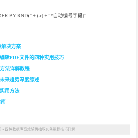
ORDER BY RND(” + (-r) + “*自动编号字段)”
极解决方案
令高效编辑PDF文件的四种实用技巧
实用方法详解教程
未来趋势深度综述
的实用方法
指南
网
»
四种数据库高效随机抽取10条数据技巧详解