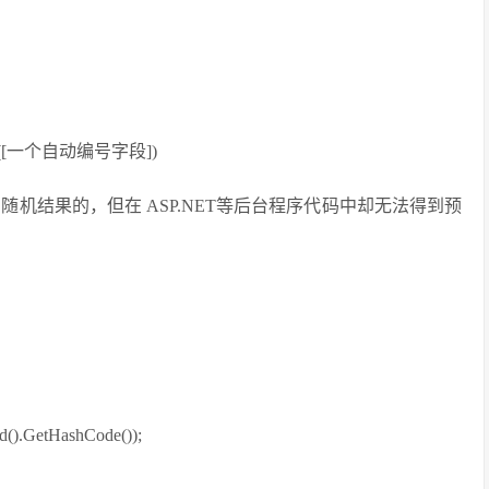
 rnd([一个自动编号字段])
得到随机结果的，但在 ASP.NET等后台程序代码中却无法得到预
().GetHashCode());