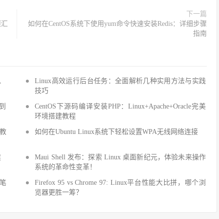
下一篇
项汇
如何在CentOS系统下使用yum命令快速安装Redis：详细步骤
指南
Q、
Linux高效运行后台任务：全面解析几种实用方法与实践
技巧
手到
CentOS下源码编译安装PHP：Linux+Apache+Oracle完美
环境搭建教程
建教
如何在Ubuntu Linux系统下轻松设置WPA无线网络连接
建
Maui Shell 发布：探索 Linux 桌面新纪元，体验未来操作
系统的革命性变革！
细笔
Firefox 95 vs Chrome 97: Linux平台性能大比拼，哪个浏
览器更胜一筹？