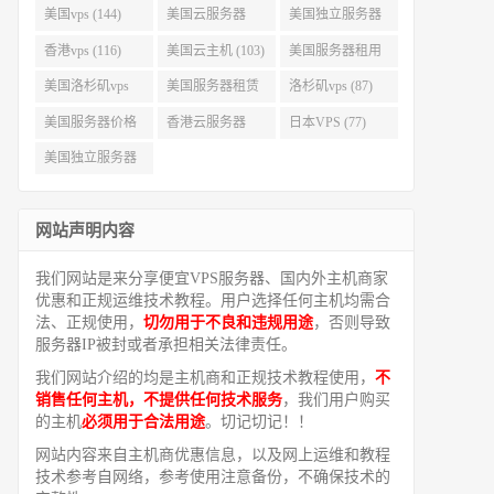
美国vps (144)
美国云服务器
美国独立服务器
(143)
(118)
香港vps (116)
美国云主机 (103)
美国服务器租用
(99)
美国洛杉矶vps
美国服务器租赁
洛杉矶vps (87)
(94)
(91)
美国服务器价格
香港云服务器
日本VPS (77)
(82)
(77)
美国独立服务器
租用 (68)
网站声明内容
我们网站是来分享便宜VPS服务器、国内外主机商家
优惠和正规运维技术教程。用户选择任何主机均需合
法、正规使用，
切勿用于不良和违规用途
，否则导致
服务器IP被封或者承担相关法律责任。
我们网站介绍的均是主机商和正规技术教程使用，
不
销售任何主机，不提供任何技术服务
，我们用户购买
的主机
必须用于合法用途
。切记切记！！
网站内容来自主机商优惠信息，以及网上运维和教程
技术参考自网络，参考使用注意备份，不确保技术的