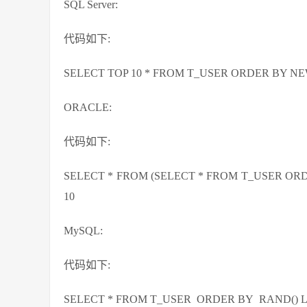
SQL Server:
代码如下:
SELECT TOP 10 * FROM T_USER ORDER BY NE
ORACLE:
代码如下:
SELECT * FROM (SELECT * FROM T_USER 
10
MySQL:
代码如下:
SELECT * FROM T_USER ORDER BY RAND() L