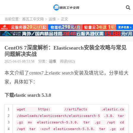
当前位置：
搬瓦工中文网
>
运维
>
正文
CentOS 7深度解析：Elasticsearch安装全攻略与常见
问题解决实战
2025-04-05 08:53:58
分类：
运维
阅读(682)
本文介绍了centos7上elastic search安装及填坑记，分享给大
家，具体如下：
下载elastic search 5.3.0
1
wget https:
//artifacts
.elastic.co
2
/downloads/elasticsearch/elasticsearch-5
.3.0.
tar
3
.gz
mv
elasticsearch-5.3.0.
tar
.gz
/opt
cd
4
/opt
tar
-xzvf elasticsearch-5.3.0.
tar
.gz
cd