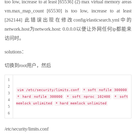
too low, increase to at least [65536] (2) max virtual memory areas
vm.max_map_count [65530] is too low, increase to at least
[262144] 此错误出现在修改config/elasticsearch.yml中的
network.host为network.host: 0.0.0.0以便让外网任何ip都能来
访问时。
solutions：
切换到root用户，然后
1
2
vim /etc/security/limits.conf
* soft nofile 300000
3
* hard nofile 300000
* soft nproc 102400
* soft
4
memlock unlimited
* hard memlock unlimited
5
6
/etc/security/limits.conf