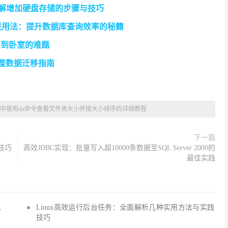
详解增加硬盘存储的步骤与技巧
关联用法：提升数据库查询效率的秘籍
不到卧室的难题
？完整数据迁移指南
nux中使用du命令查看文件夹大小并按大小排序的详细教程
下一篇
技巧
高效JDBC实现：批量写入超10000条数据至SQL Server 2000的
最佳实践
Q、
Linux高效运行后台任务：全面解析几种实用方法与实践
技巧