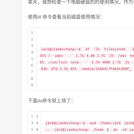
某天，我想检查一下电脑硬盘的的使用情况，作为
使用df 命令查看当前磁盘使用情况：
1
2
3
jack@jiaobuchong:~$
df
-lh
Filesystem S
4
35% /
udev 2.7G 4.0K 2.7G 1%
/dev
t
5
0%
/run/lock
none 2.7G 488K 2.7G 1%
6
93G 87G 5.5G 95%
/media/2AA64C7FA64C4D8F_
7
8
9
下面du命令就上场了：
1 2
3 4
jack@jiaobuchong:~$
pwd
/home/jack
jack
5 6
..
jack@jiaobuchong:
/home
$
du
-sh j