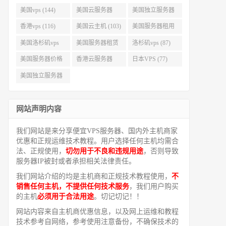
美国vps (144)
美国云服务器
美国独立服务器
(143)
(118)
香港vps (116)
美国云主机 (103)
美国服务器租用
(99)
美国洛杉矶vps
美国服务器租赁
洛杉矶vps (87)
(94)
(91)
美国服务器价格
香港云服务器
日本VPS (77)
(82)
(77)
美国独立服务器
租用 (68)
网站声明内容
我们网站是来分享便宜VPS服务器、国内外主机商家
优惠和正规运维技术教程。用户选择任何主机均需合
法、正规使用，
切勿用于不良和违规用途
，否则导致
服务器IP被封或者承担相关法律责任。
我们网站介绍的均是主机商和正规技术教程使用，
不
销售任何主机，不提供任何技术服务
，我们用户购买
的主机
必须用于合法用途
。切记切记！！
网站内容来自主机商优惠信息，以及网上运维和教程
技术参考自网络，参考使用注意备份，不确保技术的