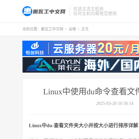
优选主流主机商
任何主机均需规范使用
当前位置：
搬瓦工中文网
>
运维
>
正文
Linux中使用du命令查
2025-03-20 10:56:14
Linux中du-查看文件夹大小并按大小进行排序详解