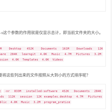
or each argument， -s这个参数的作用就是仅显示总计，即当前文件夹的大小。
0M Desktop
452K Documents
161M Downloads
12K
tware
284K learngit
4.0K Music
4.7M Pictures
3.2M
ssion
4.0K Templates
4.0K Videos
那要将这些列出来的文件按照从大到小的方式排序呢？
t
-nr
833M installed-software
452K Documents
284K
ads
112K session
12K examples.desktop
4.7M Pictures
ublic
4.0K Music
3.2M program_pratice