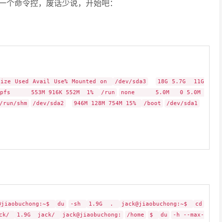
一个命令控，废话少说，开始吧：
ize Used Avail Use% Mounted on
/dev/sda3
18G 5.7G 11G
mpfs 553M 916K 552M 1%
/run
none 5.0M 0 5.0M
/run/shm
/dev/sda2
946M 128M 754M 15%
/boot
/dev/sda1
@jiaobuchong:~$
du
-sh
1.9G .
jack@jiaobuchong:~$
cd
ack/
1.9G jack/
jack@jiaobuchong:
/home
$
du
-h --max-