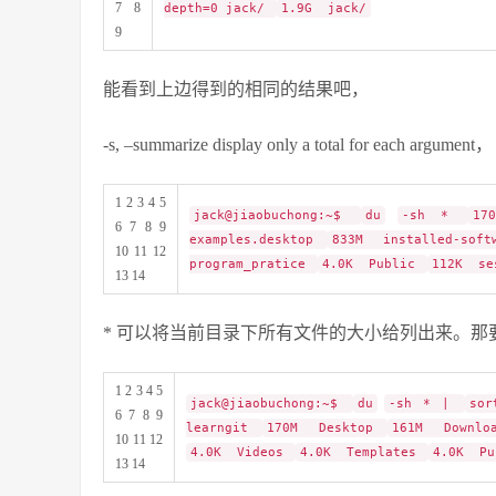
7 8
depth=0 jack/
1.9G jack/
9
能看到上边得到的相同的结果吧，
-s, –summarize display only a total f
1 2 3 4 5
jack@jiaobuchong:~$
du
-sh *
17
6 7 8 9
examples.desktop
833M installed-sof
10 11 12
program_pratice
4.0K Public
112K se
13 14
* 可以将当前目录下所有文件的大小给列出来。
1 2 3 4 5
jack@jiaobuchong:~$
du
-sh * |
sor
6 7 8 9
learngit
170M Desktop
161M Downlo
10 11 12
4.0K Videos
4.0K Templates
4.0K P
13 14