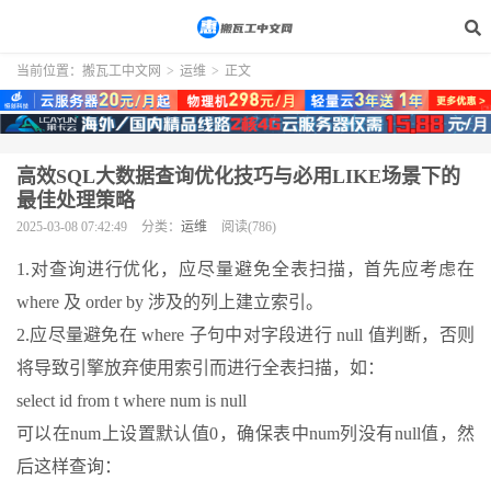
当前位置：
搬瓦工中文网
>
运维
>
正文
高效SQL大数据查询优化技巧与必用LIKE场景下的
最佳处理策略
2025-03-08 07:42:49
分类：
运维
阅读(786)
1.对查询进行优化，应尽量避免全表扫描，首先应考虑在
where 及 order by 涉及的列上建立索引。
2.应尽量避免在 where 子句中对字段进行 null 值判断，否则
将导致引擎放弃使用索引而进行全表扫描，如：
select id from t where num is null
可以在num上设置默认值0，确保表中num列没有null值，然
后这样查询：