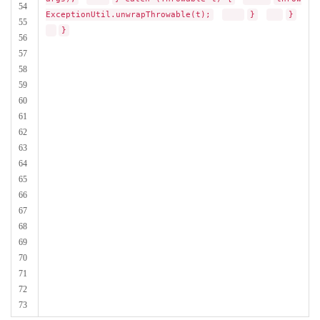
54
ExceptionUtil.unwrapThrowable(t);
}
}
55
}
56
57
58
59
60
61
62
63
64
65
66
67
68
69
70
71
72
73