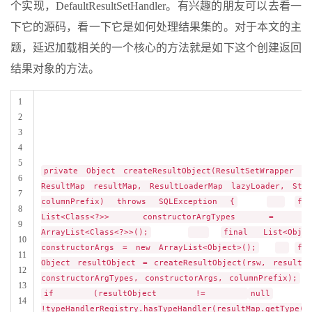
个实现，DefaultResultSetHandler。有兴趣的朋友可以去看一
下它的源码，看一下它是如何处理结果集的。对于本文的主
题，延迟加载相关的一个核心的方法就是如下这个创建返回
结果对象的方法。
1
2
3
4
5
private Object createResultObject(ResultSetWrapper rs
6
ResultMap resultMap, ResultLoaderMap lazyLoader, Stri
7
columnPrefix) throws SQLException {
fin
8
List<Class<?>> constructorArgTypes = n
9
ArrayList<Class<?>>();
final List<Objec
10
constructorArgs = new ArrayList<Object>();
fin
11
Object resultObject = createResultObject(rsw, resultMa
12
constructorArgTypes, constructorArgs, columnPrefix);
13
if (resultObject !=
null
14
!typeHandlerRegistry.hasTypeHandler(resultMap.getType()