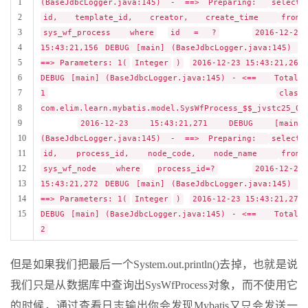
1
(BaseJdbcLogger.java:145) - ==> Preparing:
select
2
id, template_id, creator, create_time
from
3
sys_wf_process
where
id = ?
2016-12-23
4
15:43:21,156 DEBUG [main] (BaseJdbcLogger.java:145) -
5
==> Parameters: 1(
Integer
)
2016-12-23 15:43:21,269
6
DEBUG [main] (BaseJdbcLogger.java:145) - <== Total:
7
1
class
8
com.elim.learn.mybatis.model.SysWfProcess_$$_jvstc25_0
9
2016-12-23 15:43:21,271 DEBUG [main]
10
(BaseJdbcLogger.java:145) - ==> Preparing:
select
11
id, process_id, node_code, node_name
from
12
sys_wf_node
where
process_id=?
2016-12-23
13
15:43:21,272 DEBUG [main] (BaseJdbcLogger.java:145) -
14
==> Parameters: 1(
Integer
)
2016-12-23 15:43:21,274
15
DEBUG [main] (BaseJdbcLogger.java:145) - <== Total:
2
但是如果我们把最后一个System.out.println()去掉，也就是说
我们只是从数据库中查询出SysWfProcess对象，而不使用它
的时候，通过查看日志输出你会发现Mybatis又只会发送一