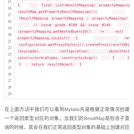
15
{
final List<ResultMapping> propertyMappings
16
resultMap.getPropertyResultMappings();
f
17
(ResultMapping propertyMapping : propertyMappings) {
18
// issue gcode #109 && issue #149
19
(propertyMapping.getNestedQueryId() !=
null
20
propertyMapping.isLazy()) {
retu
21
configuration.getProxyFactory().createProxy(resultObjec
22
lazyLoader, configuration, objectFactor
23
constructorArgTypes, constructorArgs);
}
}
24
}
return
resultObject;
}
25
26
27
28
29
在上面方法中我们可以看到Mybatis先是根据正常情况创建
一个返回类型对应的对象。当我们的ResultMap是包含子查
询的时候，其会在我们正常返回类型对象的基础上创建对应