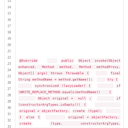
13
14
15
16
17
18
19
20
21
22
@Override
public
Object invoke(Object
23
enhanced, Method method, Method methodProxy,
24
Object[] args) throws Throwable {
final
25
String methodName = method.getName();
try {
26
synchronized (lazyLoader) {
if
27
(WRITE_REPLACE_METHOD.equals(methodName)) {
28
Object original =
null
;
if
29
(constructorArgTypes.isEmpty()) {
30
original = objectFactory.
create
(type);
31
}
else
{
original = objectFactory.
32
create
(type, constructorArgTypes,
33