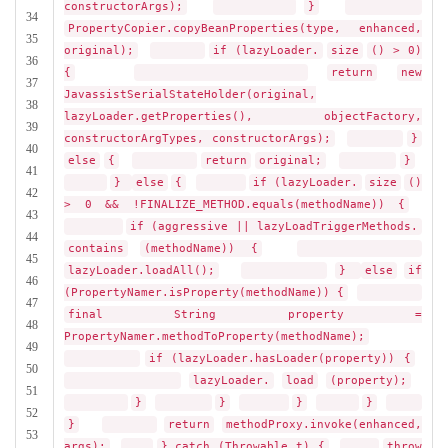
constructorArgs);
}
34
PropertyCopier.copyBeanProperties(type, enhanced,
35
original);
if (lazyLoader.
size
() > 0)
36
{
return
new
37
JavassistSerialStateHolder(original,
38
lazyLoader.getProperties(), objectFactory,
39
constructorArgTypes, constructorArgs);
}
40
else
{
return
original;
}
41
}
else
{
if (lazyLoader.
size
()
42
> 0 && !FINALIZE_METHOD.equals(methodName)) {
43
if (aggressive || lazyLoadTriggerMethods.
44
contains
(methodName)) {
45
lazyLoader.loadAll();
}
else
if
46
(PropertyNamer.isProperty(methodName)) {
47
final String property =
48
PropertyNamer.methodToProperty(methodName);
49
if (lazyLoader.hasLoader(property)) {
50
lazyLoader.
load
(property);
51
}
}
}
}
52
}
return
methodProxy.invoke(enhanced,
53
args);
} catch (Throwable t) {
throw