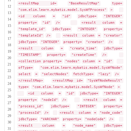
11
<resultMap id=
"BaseResultMap"
type=
12
"com.elim.learn.mybatis.model.SysWfProcess"
>
13
<id
column
=
"id"
jdbcType=
"INTEGER"
14
property=
"id"
/>
<result
column
=
15
"template_id"
jdbcType=
"INTEGER"
property=
16
"templateId"
/>
<result
column
=
"creator"
17
jdbcType=
"INTEGER"
property=
"creator"
/>
18
<result
column
=
"create_time"
jdbcType=
19
"TIMESTAMP"
property=
"createTime"
/>
20
<collection property=
"nodes"
column
=
"id"
21
ofType=
"com.elim.learn.mybatis.model.SysWfNode"
22
select
=
"selectNodes"
fetchType=
"lazy"
/>
23
</resultMap>
<resultMap id=
"SysWfNodeResult"
24
type=
"com.elim.learn.mybatis.model.SysWfNode"
>
25
<id
column
=
"id"
jdbcType=
"INTEGER"
26
property=
"nodeId"
/>
<result
column
=
27
"process_id"
jdbcType=
"INTEGER"
property=
28
"processId"
/>
<result
column
=
"node_code"
29
jdbcType=
"VARCHAR"
property=
"nodeCode"
/>
30
<result
column
=
"node_name"
jdbcType=
31