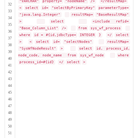
"VARCHAR"
property=
"nodeName"
/>
</resultMap>
32
<
select
id=
"selectByPrimaryKey"
parameterType=
33
"java.lang.Integer"
resultMap=
"BaseResultMap"
34
>
select
<include refid=
35
"Base_Column_List"
/>
from
sys_wf_process
36
where
id = #{id,jdbcType=
INTEGER
}
</
select
37
>
<
select
id=
"selectNodes"
resultMap=
38
"SysWfNodeResult"
>
select
id, process_id,
39
node_code, node_name
from
sys_wf_node
where
40
process_id=#{id}
</
select
>
41
42
43
44
45
46
47
48
49
50
51