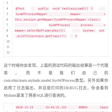
3
4
@Test
public
void testLazyLoad1() {
5
SysWfProcessMapper mapper =
6
this.session.getMapper(SysWfProcessMapper.class);
7
SysWfProcess process =
8
mapper.selectByPrimaryKey(1);
System.
out
9
.println(process.getClass());
}
10
11
12
这个时候你会发现，上面的测试代码的输出结果是一个代理
类，而不是我们自己的
com.elim.learn.mybatis.model.SysWfProcess类型。另外如果你
启用了日志输出，并且是打印的DEBUG日志，你会看到
Mybatis是发了两条SQL进行查询的。
2016-12-23 15:43:21,131 DEBUG [main]