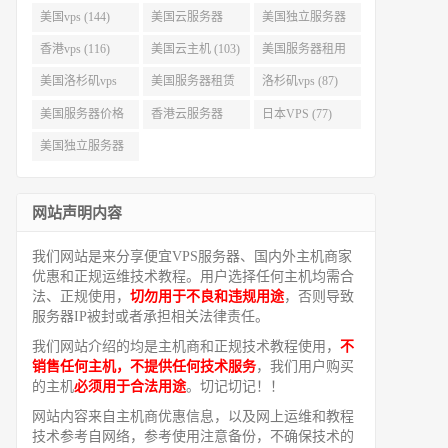
美国vps (144)
美国云服务器
美国独立服务器
(143)
(118)
香港vps (116)
美国云主机 (103)
美国服务器租用
(99)
美国洛杉矶vps
美国服务器租赁
洛杉矶vps (87)
(94)
(91)
美国服务器价格
香港云服务器
日本VPS (77)
(82)
(77)
美国独立服务器
租用 (68)
网站声明内容
我们网站是来分享便宜VPS服务器、国内外主机商家
优惠和正规运维技术教程。用户选择任何主机均需合
法、正规使用，
切勿用于不良和违规用途
，否则导致
服务器IP被封或者承担相关法律责任。
我们网站介绍的均是主机商和正规技术教程使用，
不
销售任何主机，不提供任何技术服务
，我们用户购买
的主机
必须用于合法用途
。切记切记！！
网站内容来自主机商优惠信息，以及网上运维和教程
技术参考自网络，参考使用注意备份，不确保技术的