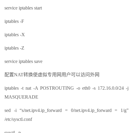
service iptables start
iptables -F
iptables -X
iptables -Z
service iptables save
配置NAT转换使虚拟专用网用户可以访问外网
iptables -t nat -A POSTROUTING -o eth0 -s 172.16.0.0/24 -j
MASQUERADE
sed -i “s/net.ipv4.ip_forward = 0/net.ipv4.ip_forward = 1/g”
/etc/sysctl.conf
sysctl –p