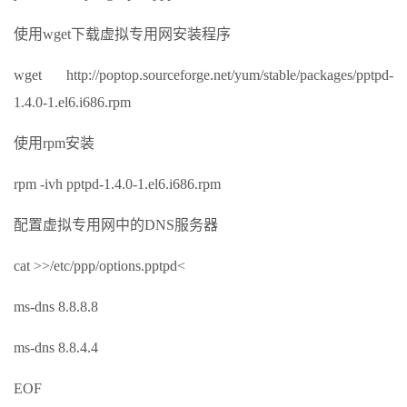
使用wget下载虚拟专用网安装程序
wget http://poptop.sourceforge.net/yum/stable/packages/pptpd-
1.4.0-1.el6.i686.rpm
使用rpm安装
rpm -ivh pptpd-1.4.0-1.el6.i686.rpm
配置虚拟专用网中的DNS服务器
cat >>/etc/ppp/options.pptpd<
ms-dns 8.8.8.8
ms-dns 8.8.4.4
EOF