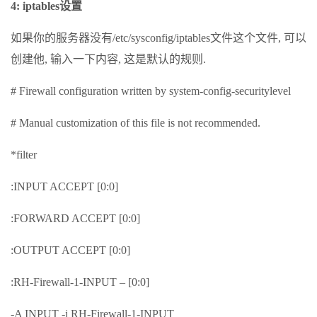
4: iptables设置
如果你的服务器没有/etc/sysconfig/iptables文件这个文件, 可以
创建他, 输入一下内容, 这是默认的规则.
# Firewall configuration written by system-config-securitylevel
# Manual customization of this file is not recommended.
*filter
:INPUT ACCEPT [0:0]
:FORWARD ACCEPT [0:0]
:OUTPUT ACCEPT [0:0]
:RH-Firewall-1-INPUT – [0:0]
-A INPUT -j RH-Firewall-1-INPUT