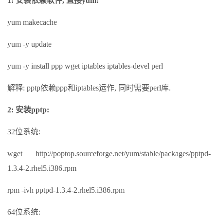
1: 安装依赖软件, 直接yum:
yum makecache
yum -y update
yum -y install ppp wget iptables iptables-devel perl
解释: pptp依赖ppp和iptables运作, 同时需要perl库.
2: 安装pptp:
32位系统:
wget http://poptop.sourceforge.net/yum/stable/packages/pptpd-
1.3.4-2.rhel5.i386.rpm
rpm -ivh pptpd-1.3.4-2.rhel5.i386.rpm
64位系统: