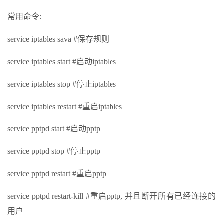
常用命令:
service iptables sava #保存规则
service iptables start #启动iptables
service iptables stop #停止iptables
service iptables restart #重启iptables
service pptpd start #启动pptp
service pptpd stop #停止pptp
service pptpd restart #重启pptp
service pptpd restart-kill #重启pptp, 并且断开所有已经连接的
用户