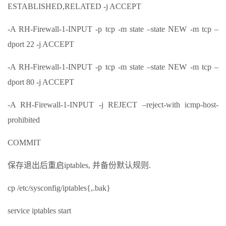
ESTABLISHED,RELATED -j ACCEPT
-A RH-Firewall-1-INPUT -p tcp -m state –state NEW -m tcp –
dport 22 -j ACCEPT
-A RH-Firewall-1-INPUT -p tcp -m state –state NEW -m tcp –
dport 80 -j ACCEPT
-A RH-Firewall-1-INPUT -j REJECT –reject-with icmp-host-
prohibited
COMMIT
保存退出后重启iptables, 并备份默认规则.
cp /etc/sysconfig/iptables{,.bak}
service iptables start