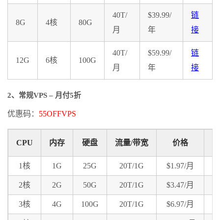
40T/
$39.99/
链
8G
4核
80G
月
年
接
40T/
$59.99/
链
12G
6核
100G
月
年
接
2、常规VPS – 月付5折
优惠码：
55OFFVPS
CPU
内存
硬盘
流量/带宽
价格
购
1核
1G
25G
20T/1G
$1.97/月
链
2核
2G
50G
20T/1G
$3.47/月
链
3核
4G
100G
20T/1G
$6.97/月
链