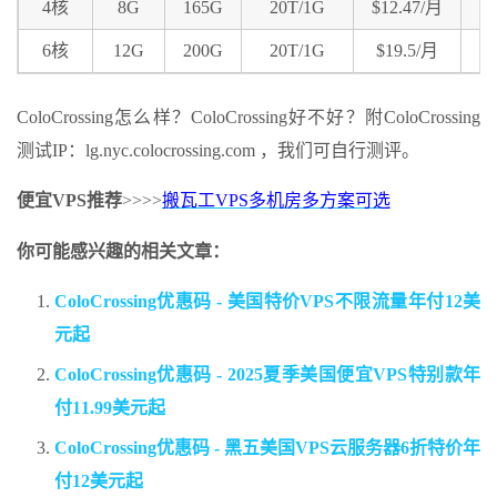
4核
8G
165G
20T/1G
$12.47/月
链
6核
12G
200G
20T/1G
$19.5/月
链
ColoCrossing怎么样？ColoCrossing好不好？附ColoCrossing
测试IP：lg.nyc.colocrossing.com ，我们可自行测评。
便宜VPS推荐
>>>>
搬瓦工VPS多机房多方案可选
你可能感兴趣的相关文章：
ColoCrossing优惠码 - 美国特价VPS不限流量年付12美
元起
ColoCrossing优惠码 - 2025夏季美国便宜VPS特别款年
付11.99美元起
ColoCrossing优惠码 - 黑五美国VPS云服务器6折特价年
付12美元起