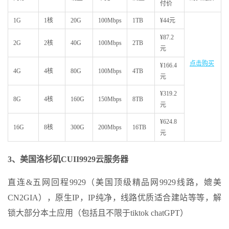
付价
1G
1核
20G
100Mbps
1TB
¥44元
¥87.2
2G
2核
40G
100Mbps
2TB
元
点击购买
¥166.4
4G
4核
80G
100Mbps
4TB
元
¥319.2
8G
4核
160G
150Mbps
8TB
元
¥624.8
16G
8核
300G
200Mbps
16TB
元
3、美国洛杉矶
CUII9929
云服务器
直连&五网回程9929（美国顶级精品网9929线路，媲美
CN2GIA），原生IP，IP纯净，线路优质适合建站等等，解
锁大部分本土应用（包括且不限于tiktok chatGPT）