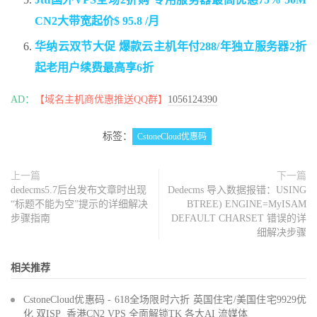
CN2大带宽起价$ 95.8 /月
华纳云双节大促 爆款云主机年付288/年独立服务器2折
起老用户续费最高享6折
AD：
【域名主机商优惠推送QQ群】
1056124390
标签：
CstoneCloud优惠码
上一篇
下一篇
dedecms5.7后台发布文章时出现
Dedecms 导入数据报错：USING
“标题不能为空”提示的详细解决
BTREE) ENGINE=MyISAM
步骤指南
DEFAULT CHARSET 错误的详
细解决步骤
相关推荐
CstoneCloud优惠码 - 618全场限时六折 英国住宅/美国住宅9929优
化 双ISP 香港CN2 VPS 全面解锁TK 各大AI 流媒体