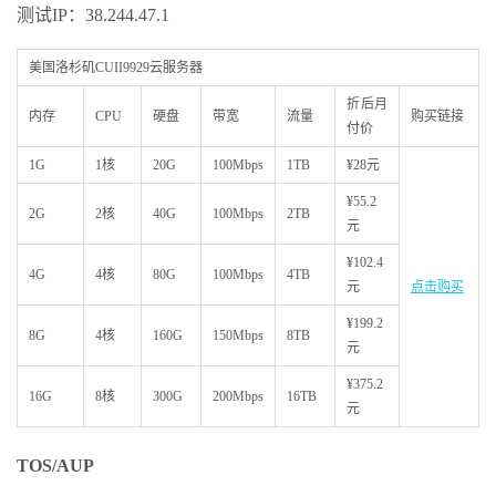
测试IP：38.244.47.1
美国洛杉矶CUII9929云服务器
折后月
内存
CPU
硬盘
带宽
流量
购买链接
付价
1G
1核
20G
100Mbps
1TB
¥28元
¥55.2
2G
2核
40G
100Mbps
2TB
元
¥102.4
4G
4核
80G
100Mbps
4TB
元
点击购买
¥199.2
8G
4核
160G
150Mbps
8TB
元
¥375.2
16G
8核
300G
200Mbps
16TB
元
TOS/AUP