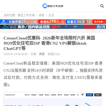
当前位置：
搬瓦工中文网
>
商家
>
正文
CstoneCloud优惠码- 2026新年全场限时六折 美国
9929优化住宅双ISP 香港CN2 VPS解锁tiktok
ChatGPT等
2026-01-14 06:50:00
分类：
商家
阅读(526)
CstoneCloud新品稳定强推：美国9929优化住宅双ISP 香港
CN2云服务器 支持24小时退款（IP不被墙），独服支持先测
试后付款。付款方式支持：微信,支付宝,USDT(需联系客
服)。