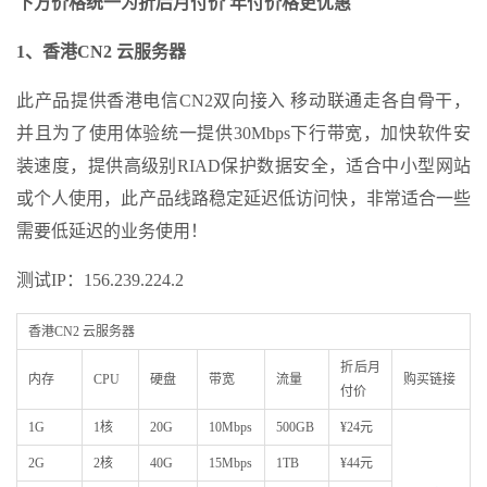
下方价格统一为折后月付价
年付价格更优惠
1、香港
CN2
云服务器
此产品提供香港电信CN2双向接入 移动联通走各自骨干，
并且为了使用体验统一提供30Mbps下行带宽，加快软件安
装速度，提供高级别RIAD保护数据安全，适合中小型网站
或个人使用，此产品线路稳定延迟低访问快，非常适合一些
需要低延迟的业务使用！
测试IP：156.239.224.2
香港CN2 云服务器
折后月
内存
CPU
硬盘
带宽
流量
购买链接
付价
1G
1核
20G
10Mbps
500GB
¥24元
2G
2核
40G
15Mbps
1TB
¥44元