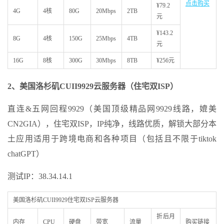
点击购买
¥79.2
4G
4核
80G
20Mbps
2TB
元
¥143.2
8G
4核
150G
25Mbps
4TB
元
16G
8核
300G
30Mbps
8TB
¥256元
2、美国洛杉矶
CUII9929
云服务器（住宅双
ISP
）
直连&五网回程9929（美国顶级精品网9929线路，媲美
CN2GIA），住宅双ISP，IP纯净，线路优质，解锁大部分本
土应用适用于跨境电商和各种项目（包括且不限于tiktok
chatGPT）
测试IP：38.34.14.1
美国洛杉矶CUII9929住宅双ISP云服务器
折后月
内存
CPU
硬盘
带宽
流量
购买链接