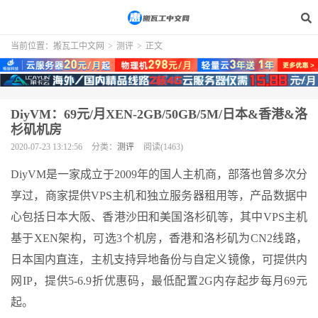
当前位置：
搬瓦工中文网
>
测评
>
正文
DiyVM：69元/月XEN-2GB/50GB/5M/日本&香港&洛
杉矶机房
2020-07-23 13:12:56
分类：
测评
阅读(1463)
DiyVM是一家成立于2009年的国人主机商，部落也曾多次分
享过，商家提供VPS主机和独立服务器租用等，产品数据中
心包括日本大阪、香港沙田和美国洛杉矶等，其中VPS主机
基于XEN架构，可选3个机房，香港和洛杉矶为CN2线路，
日本国内直连，主机支持异地备份与自定义镜像，可提供内
网IP，提供5-6.9折优惠码，最低配置2G内存起步每月69元
起。