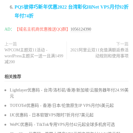
PQS彼得巧新年优惠2022 台湾彰化HiNet VPS月付92折
年付74折
AD：
【域名主机商优惠推送QQ群】
1056124390
上一篇
下一篇
WPCOM主题双11活动 -
2021阿里云双11充值满额返券活
wordPress主题买一送一且满1499
动规则和使用事项
减200
相关推荐
Lightlayer优惠码 - 台湾/洛杉矶/香港/新加坡/云服务器年付24.99美
元
TOTOTel优惠码 - 香港/日本/伦敦原生IP VPS月付6美元起
IJC优惠码 - 日本软银VPS限时7折月付7美元起
WePC优惠码 - TikTok专用VPS月付42元起全球多机房可选