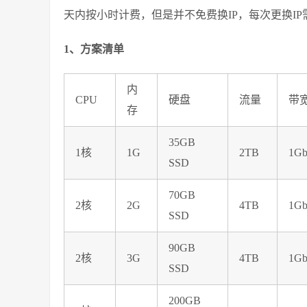
天内按小时计费，但是并不免费换IP，每次更换IP
1、方案清单
内
CPU
硬盘
流量
带
存
35GB
1核
1G
2TB
1Gb
SSD
70GB
2核
2G
4TB
1Gb
SSD
90GB
2核
3G
4TB
1Gb
SSD
200GB