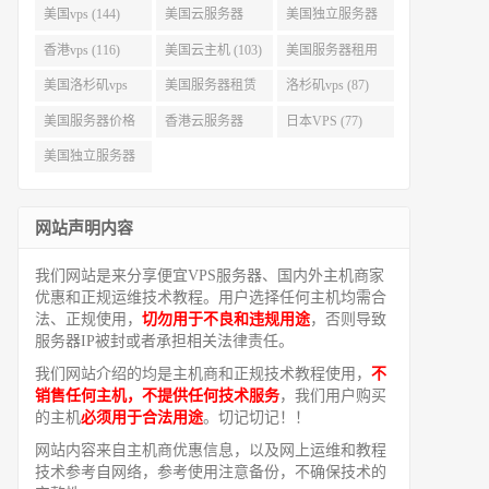
美国vps (144)
美国云服务器
美国独立服务器
(143)
(118)
香港vps (116)
美国云主机 (103)
美国服务器租用
(99)
美国洛杉矶vps
美国服务器租赁
洛杉矶vps (87)
(94)
(91)
美国服务器价格
香港云服务器
日本VPS (77)
(82)
(77)
美国独立服务器
租用 (68)
网站声明内容
我们网站是来分享便宜VPS服务器、国内外主机商家
优惠和正规运维技术教程。用户选择任何主机均需合
法、正规使用，
切勿用于不良和违规用途
，否则导致
服务器IP被封或者承担相关法律责任。
我们网站介绍的均是主机商和正规技术教程使用，
不
销售任何主机，不提供任何技术服务
，我们用户购买
的主机
必须用于合法用途
。切记切记！！
网站内容来自主机商优惠信息，以及网上运维和教程
技术参考自网络，参考使用注意备份，不确保技术的