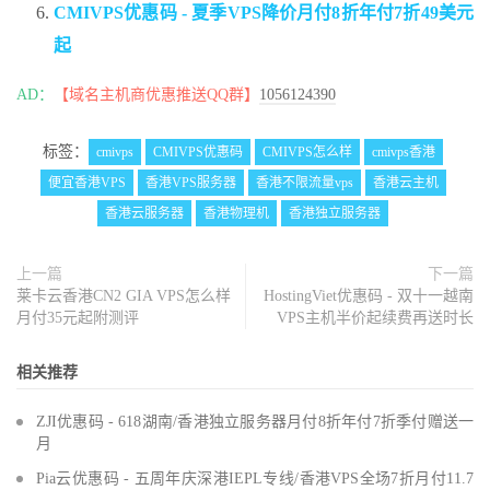
CMIVPS优惠码 - 夏季VPS降价月付8折年付7折49美元
起
AD：
【域名主机商优惠推送QQ群】
1056124390
标签：
cmivps
CMIVPS优惠码
CMIVPS怎么样
cmivps香港
便宜香港VPS
香港VPS服务器
香港不限流量vps
香港云主机
香港云服务器
香港物理机
香港独立服务器
上一篇
下一篇
莱卡云香港CN2 GIA VPS怎么样
HostingViet优惠码 - 双十一越南
月付35元起附测评
VPS主机半价起续费再送时长
相关推荐
ZJI优惠码 - 618湖南/香港独立服务器月付8折年付7折季付赠送一
月
Pia云优惠码 - 五周年庆深港IEPL专线/香港VPS全场7折月付11.7