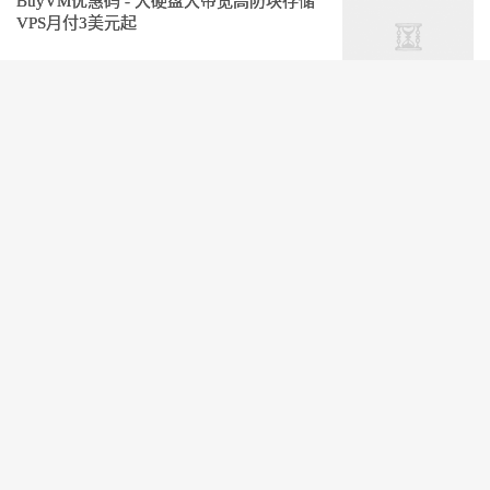
BuyVM优惠码 - 大硬盘大带宽高防块存储
VPS月付3美元起
阅读(1668)
LOCVPS优惠码 -香港VPS特价7折月付21元
起
阅读(1193)
DMIT优惠码 - 香港CN2 GIA/CMI/国际GSL
线路VPS套餐整理
阅读(424)
Sharktech优惠码 - 2026夏季VPS年付5折47
美元起独服月付189美元起
阅读(1135)
HostDare优惠码 - 2026夏季美国/日本/保加