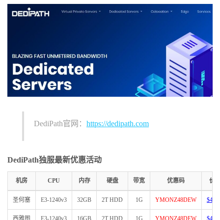
DediPath官网：
https://dedipath.com
DediPath独服最新优惠活动
机房
CPU
内存
硬盘
带宽
优惠码
价
圣何塞
E3-1240v3
32GB
2T HDD
1G
YMONZ48DEW
$45/
西雅图
E3-1240v3
16GB
2T HDD
1G
YMONZ48DEW
$45/