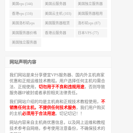
美国vps (144)
美国云服务器
美国独立服务器
(143)
(118)
香港vps (116)
美国云主机 (103)
美国服务器租用
(99)
美国洛杉矶vps
美国服务器租赁
洛杉矶vps (87)
(94)
(91)
美国服务器价格
香港云服务器
日本VPS (77)
(82)
(77)
美国独立服务器
租用 (68)
网站声明内容
我们网站是来分享便宜VPS服务器、国内外主机商家
优惠和正规运维技术教程。用户选择任何主机均需合
法、正规使用，
切勿用于不良和违规用途
，否则导致
服务器IP被封或者承担相关法律责任。
我们网站介绍的均是主机商和正规技术教程使用，
不
销售任何主机，不提供任何技术服务
，我们用户购买
的主机
必须用于合法用途
。切记切记！！
网站内容来自主机商优惠信息，以及网上运维和教程
技术参考自网络，参考使用注意备份，不确保技术的