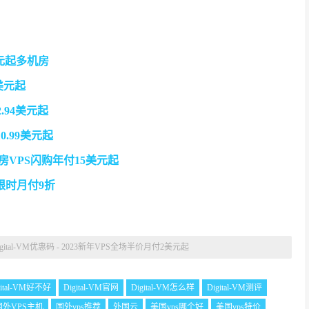
美元起多机房
9美元起
.94美元起
0.99美元起
C机房VPS闪购年付15美元起
器限时月付9折
igital-VM优惠码 - 2023新年VPS全场半价月付2美元起
gital-VM好不好
Digital-VM官网
Digital-VM怎么样
Digital-VM测评
国外VPS主机
国外vps推荐
外国云
美国vps哪个好
美国vps特价