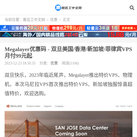
当前位置：
搬瓦工中文网
>
优惠
>
正文
Megalayer优惠码 - 双旦美国/香港/新加坡/菲律宾VPS
月付99元起
2023-12-23 18:50:35
分类：
优惠
阅读(1166)
双旦快乐，
2023
年临近尾声，
Megalayer
推出特价
VPS
、物理
机，本次马尼拉VPS首次推出特价VPS、新加坡独服惊喜超
值特价，欢迎选购。