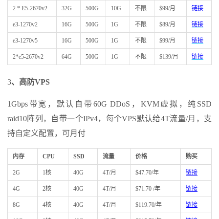
2 * E5-2670v2
32G
500G
10G
不限
$99/月
链接
e3-1270v2
16G
500G
1G
不限
$89/月
链接
e3-1270v5
16G
500G
1G
不限
$99/月
链接
2*e5-2670v2
64G
500G
1G
不限
$139/月
链接
3
、高防VPS
1Gbps带宽，默认自带60G DDoS，KVM虚拟，纯SSD
raid10阵列，自带一个IPv4，每个VPS默认给4T流量/月，支
持自定义配置，可月付
内存
CPU
SSD
流量
价格
购买
2G
1核
40G
4T/月
$47.70/年
链接
4G
2核
40G
4T/月
$71.70 /年
链接
8G
4核
40G
4T/月
$119.70/年
链接