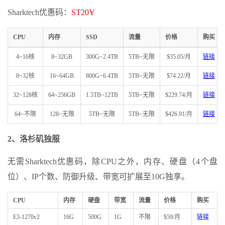
Sharktech优惠码：
ST20Y
CPU
内存
SSD
流量
价格
购买
4~16核
8~32GB
300G~2.4TB
5TB~无限
$35.05/月
链接
8~32核
16~64GB
800G~6.4TB
5TB~无限
$74.22/月
链接
32~128核
64~256GB
1.5TB~12TB
5TB~无限
$229.74/月
链接
64~不限
128~无限
5TB~无限
5TB~无限
$426.91/月
链接
2、
洛杉矶独服
无需Sharktech优惠码，除CPU之外，内存、硬盘（4个盘
位）、IP个数、防御升级、带宽可扩展至10G独享。
CPU
内存
硬盘
带宽
流量
价格
购买
E3-1270v2
16G
500G
1G
不限
$59/月
链接