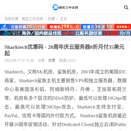
当前位置：
搬瓦工中文网
>
优惠
>
正文
Sharktech优惠码 - 20周年庆云服务器8折月付35美元
起
2023-08-17 07:21:49
分类：
优惠
阅读(1121)
Sharktech，又称SK机房、鲨鱼机房，2003年成立的美国IDC
商家，Sharktech鲨鱼主机主要销售VPS和独立服务器，数据
中心有美国洛杉矶、阿姆斯特丹、丹佛 、芝加哥和荷兰
等，机房有多个层次的DDoS防护，最低可以处理10Gbps攻
击，最高可以处理50Gbps攻击。Sharktech支持支付宝、
PayPal、信用卡等国内外付款方式。 Sharktech鲨鱼机房最近
开展20周年促销活动，针对Dedicated Cloud(独立云)和Public