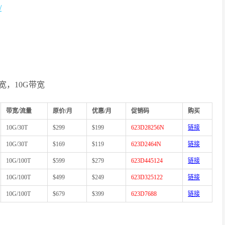
/
带宽，10G带宽
带宽/流量
原价/月
优惠/月
促销码
购买
10G/30T
$299
$199
623D28256N
链接
10G/30T
$169
$119
623D2464N
链接
10G/100T
$599
$279
623D445124
链接
10G/100T
$499
$249
623D325122
链接
10G/100T
$679
$399
623D7688
链接