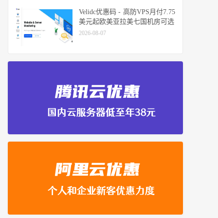
Velidc优惠码 - 高防VPS月付7.75
美元起欧美亚拉美七国机房可选
2026-08-07