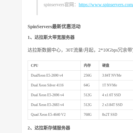
spinservers官网：
https://www.spinservers.com
SpinServers最新优惠活动
1、达拉斯大带宽服务器
达拉斯数据中心，30T流量/月起，2*10Gbps冗余
CPU
内存
硬盘
DualXeon E5-2690 v4
256G
3.84T NVMe
Dual Xeon Silver 4116
64G
1T NVMe
Dual Xeon E5-2696 v4
512G
4 x1.6T SSD
Dual Xeon E5-2683 v4
512G
2 x3.84T SSD
Quad Xeon E5-4640 V2
768G
8x2T SSD
2、达拉斯存储服务器