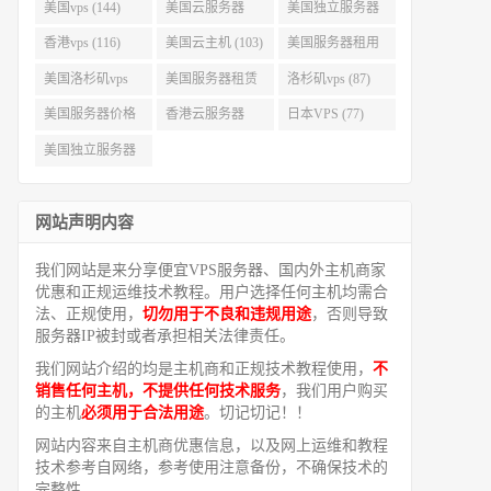
美国vps (144)
美国云服务器
美国独立服务器
(143)
(118)
香港vps (116)
美国云主机 (103)
美国服务器租用
(99)
美国洛杉矶vps
美国服务器租赁
洛杉矶vps (87)
(94)
(91)
美国服务器价格
香港云服务器
日本VPS (77)
(82)
(77)
美国独立服务器
租用 (68)
网站声明内容
我们网站是来分享便宜VPS服务器、国内外主机商家
优惠和正规运维技术教程。用户选择任何主机均需合
法、正规使用，
切勿用于不良和违规用途
，否则导致
服务器IP被封或者承担相关法律责任。
我们网站介绍的均是主机商和正规技术教程使用，
不
销售任何主机，不提供任何技术服务
，我们用户购买
的主机
必须用于合法用途
。切记切记！！
网站内容来自主机商优惠信息，以及网上运维和教程
技术参考自网络，参考使用注意备份，不确保技术的
完整性。