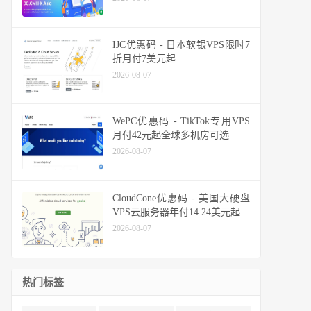
IJC优惠码 - 日本软银VPS限时7
折月付7美元起
2026-08-07
WePC优惠码 - TikTok专用VPS
月付42元起全球多机房可选
2026-08-07
CloudCone优惠码 - 美国大硬盘
VPS云服务器年付14.24美元起
2026-08-07
热门标签