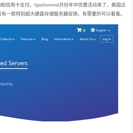
pal和信用卡支付。SpinServers6月份年中优惠活动来了，美国达
，另有一款特别超大硬盘存储服务器促销，有需要的可以看看。