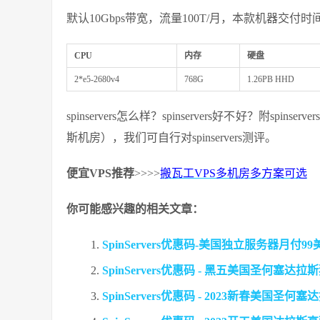
默认10Gbps带宽，流量100T/月，本款机器交付时
CPU
内存
硬盘
2*e5-2680v4
768G
1.26PB HHD
spinservers怎么样？spinservers好不好？附spinser
斯机房），我们可自行对spinservers测评。
便宜VPS推荐
>>>>
搬瓦工VPS多机房多方案可选
你可能感兴趣的相关文章：
SpinServers优惠码-美国独立服务器月付9
SpinServers优惠码 - 黑五美国圣何塞达
SpinServers优惠码 - 2023新春美国圣