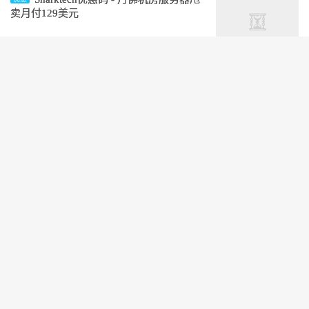
卖月付129美元
阅读(1249)
洛杉矶服务器多少钱 Sharktech洛杉矶
优惠
独服优惠月付59美元
阅读(1154)
Sharktech优惠码-洛杉矶独立服务器月
优惠
付59美元起
阅读(1366)
Sharktech鲨鱼主机商大带宽服务器
优惠
2*E5-2678v3/64G内存/10Gbps带宽月付
259美元
阅读(1827)
© 2010-2026
搬瓦工中文网
©2016-2021.
网站地图
/ 投稿联系：