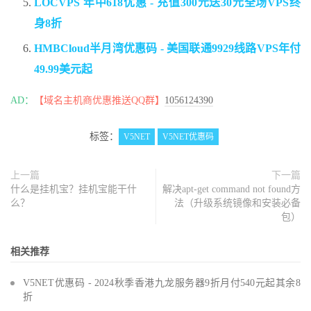
LOCVPS 年中618优惠 - 充值300元送30元全场VPS终
身8折
HMBCloud半月湾优惠码 - 美国联通9929线路VPS年付
49.99美元起
AD：
【域名主机商优惠推送QQ群】
1056124390
标签：
V5NET
V5NET优惠码
上一篇
下一篇
什么是挂机宝？挂机宝能干什
解决apt-get command not found方
么？
法（升级系统镜像和安装必备
包）
相关推荐
V5NET优惠码 - 2024秋季香港九龙服务器9折月付540元起其余8
折