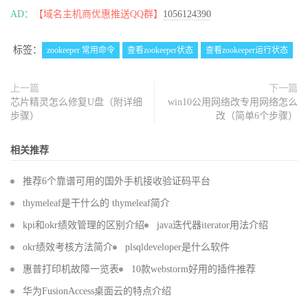
AD：
【域名主机商优惠推送QQ群】
1056124390
标签：
zookeeper 常用命令
查看zookeeper状态
查看zookeeper运行状态
上一篇
下一篇
芯片精灵怎么修复U盘（附详细
win10公用网络改专用网络怎么
步骤）
改（简单6个步骤）
相关推荐
推荐6个靠谱可用的国外手机接收验证码平台
thymeleaf是干什么的 thymeleaf简介
kpi和okr绩效管理的区别介绍
java迭代器iterator用法介绍
okr绩效考核方法简介
plsqldeveloper是什么软件
惠普打印机故障一览表
10款webstorm好用的插件推荐
华为FusionAccess桌面云的特点介绍