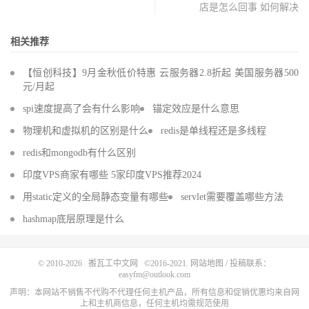
店是怎么回事 如何解决
相关推荐
【恒创科技】9月金秋低价特惠 云服务器2.8折起 美国服务器500
元/月起
spi速度提高了会有什么影响
锚定效应是什么意思
物理机和虚拟机的区别是什么
redis是单线程还是多线程
redis和mongodb有什么区别
印度VPS商家有哪些 5家印度VPS推荐2024
用static定义的全局静态变量有哪些
servlet需要覆盖哪些方法
hashmap底层原理是什么
© 2010-2026
搬瓦工中文网
©2016-2021.
网站地图
/ 投稿联系：
easyfm@outlook.com
声明：本网站不销售不代购不代理任何主机产品，所有信息和促销优惠均来自网
上和主机商信息，任何主机均需规范使用