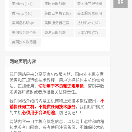
美国vps (144)
美国云服务器
美国独立服务器
(143)
(118)
香港vps (116)
美国云主机 (103)
美国服务器租用
(99)
美国洛杉矶vps
美国服务器租赁
洛杉矶vps (87)
(94)
(91)
美国服务器价格
香港云服务器
日本VPS (77)
(82)
(77)
美国独立服务器
租用 (68)
网站声明内容
我们网站是来分享便宜VPS服务器、国内外主机商家
优惠和正规运维技术教程。用户选择任何主机均需合
法、正规使用，
切勿用于不良和违规用途
，否则导致
服务器IP被封或者承担相关法律责任。
我们网站介绍的均是主机商和正规技术教程使用，
不
销售任何主机，不提供任何技术服务
，我们用户购买
的主机
必须用于合法用途
。切记切记！！
网站内容来自主机商优惠信息，以及网上运维和教程
技术参考自网络，参考使用注意备份，不确保技术的