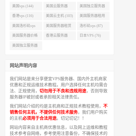
美国vps (144)
美国云服务器
美国独立服务器
(143)
(118)
香港vps (116)
美国云主机 (103)
美国服务器租用
(99)
美国洛杉矶vps
美国服务器租赁
洛杉矶vps (87)
(94)
(91)
美国服务器价格
香港云服务器
日本VPS (76)
(82)
(77)
美国独立服务器
租用 (68)
网站声明内容
我们网站是来分享便宜VPS服务器、国内外主机商家
优惠和正规运维技术教程。用户选择任何主机均需合
法、正规使用，
切勿用于不良和违规用途
，否则导致
服务器IP被封或者承担相关法律责任。
我们网站介绍的均是主机商和正规技术教程使用，
不
销售任何主机，不提供任何技术服务
，我们用户购买
的主机
必须用于合法用途
。切记切记！！
网站内容来自主机商优惠信息，以及网上运维和教程
技术参考自网络，参考使用注意备份，不确保技术的