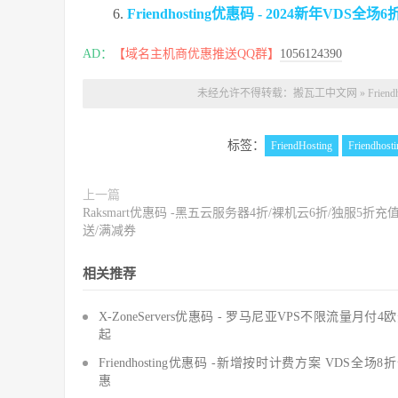
Friendhosting优惠码 - 2024新年VDS全
AD：
【域名主机商优惠推送QQ群】
1056124390
未经允许不得转载：
搬瓦工中文网
»
Frie
标签：
FriendHosting
Friendho
上一篇
Raksmart优惠码 -黑五云服务器4折/裸机云6折/独服5折充
送/满减券
相关推荐
X-ZoneServers优惠码 - 罗马尼亚VPS不限流量月付4
起
Friendhosting优惠码 -新增按时计费方案 VDS全场8
惠