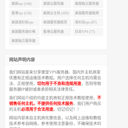
美国vps (144)
美国云服务器
美国独立服务器
(143)
(118)
香港vps (116)
美国云主机 (103)
美国服务器租用
(99)
美国洛杉矶vps
美国服务器租赁
洛杉矶vps (87)
(94)
(91)
美国服务器价格
香港云服务器
日本VPS (77)
(82)
(77)
美国独立服务器
租用 (68)
网站声明内容
我们网站是来分享便宜VPS服务器、国内外主机商家
优惠和正规运维技术教程。用户选择任何主机均需合
法、正规使用，
切勿用于不良和违规用途
，否则导致
服务器IP被封或者承担相关法律责任。
我们网站介绍的均是主机商和正规技术教程使用，
不
销售任何主机，不提供任何技术服务
，我们用户购买
的主机
必须用于合法用途
。切记切记！！
网站内容来自主机商优惠信息，以及网上运维和教程
技术参考自网络，参考使用注意备份，不确保技术的