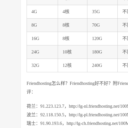
4G
4核
35G
不
8G
8核
70G
不
16G
8核
120G
不
24G
10核
180G
不
32G
12核
240G
不
Friendhosting怎么样？Friendhosting好不好？附F
评：
荷兰：91.223.123.7，http://lg-nl.friendhosting.net/100
波兰：92.118.150.5，http://lg-pl.friendhosting.net/100
瑞士：91.90.193.6，http://lg-ch.friendhosting.net/100M