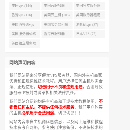
美国vps (144)
美国云服务器
美国独立服务器
(143)
(118)
香港vps (116)
美国云主机 (103)
美国服务器租用
(99)
美国洛杉矶vps
美国服务器租赁
洛杉矶vps (87)
(94)
(91)
美国服务器价格
香港云服务器
日本VPS (77)
(82)
(77)
美国独立服务器
租用 (68)
网站声明内容
我们网站是来分享便宜VPS服务器、国内外主机商家
优惠和正规运维技术教程。用户选择任何主机均需合
法、正规使用，
切勿用于不良和违规用途
，否则导致
服务器IP被封或者承担相关法律责任。
我们网站介绍的均是主机商和正规技术教程使用，
不
销售任何主机，不提供任何技术服务
，我们用户购买
的主机
必须用于合法用途
。切记切记！！
网站内容来自主机商优惠信息，以及网上运维和教程
技术参考自网络，参考使用注意备份，不确保技术的