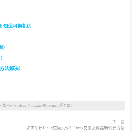
全 知道可换机房
现）
可）
种方法解决）
»
如何在Windows VPS上启用Chrome远程桌面？
下一篇
如何创建Linux交换文件？Linux交换文件最新创建方法