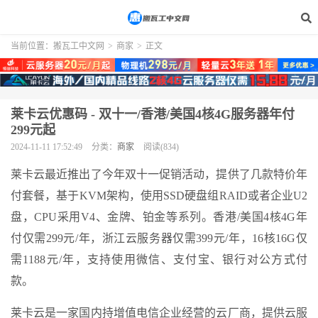
当前位置：
搬瓦工中文网
>
商家
>
正文
莱卡云优惠码 - 双十一/香港/美国4核4G服务器年付
299元起
2024-11-11 17:52:49
分类：
商家
阅读(834)
莱卡云最近推出了今年双十一促销活动，提供了几款特价年
付套餐，基于KVM架构，使用SSD硬盘组RAID或者企业U2
盘，CPU采用V4、金牌、铂金等系列。香港/美国4核4G年
付仅需299元/年，浙江云服务器仅需399元/年，16核16G仅
需1188元/年，支持使用微信、支付宝、银行对公方式付
款。
莱卡云是一家国内持增值电信企业经营的云厂商，提供云服