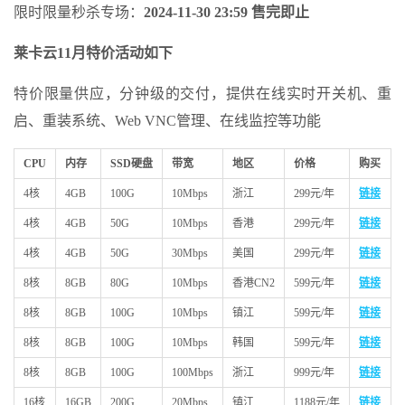
限时限量秒杀专场：
2024-11-30 23:59 售完即止
莱卡云11月特价活动如下
特价限量供应，分钟级的交付，提供在线实时开关机、重
启、重装系统、Web VNC管理、在线监控等功能
CPU
内存
SSD硬盘
带宽
地区
价格
购买
4核
4GB
100G
10Mbps
浙江
299元/年
链接
4核
4GB
50G
10Mbps
香港
299元/年
链接
4核
4GB
50G
30Mbps
美国
299元/年
链接
8核
8GB
80G
10Mbps
香港CN2
599元/年
链接
8核
8GB
100G
10Mbps
镇江
599元/年
链接
8核
8GB
100G
10Mbps
韩国
599元/年
链接
8核
8GB
100G
100Mbps
浙江
999元/年
链接
16核
16GB
200G
20Mbps
镇江
1188元/年
链接