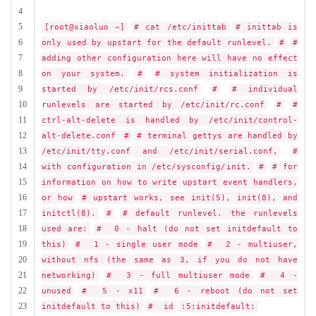
4
5
[root@xiaoluo ~]
# cat /etc/inittab
# inittab is
6
only used by upstart for the default runlevel.
#
#
7
adding other configuration here will have no effect
8
on your system.
#
# system initialization is
9
started by /etc/init/rcs.conf
#
# individual
10
runlevels are started by /etc/init/rc.conf
#
#
11
ctrl-alt-delete is handled by /etc/init/control-
12
alt-delete.conf
#
# terminal gettys are handled by
13
/etc/init/tty.conf and /etc/init/serial.conf,
#
14
with configuration in /etc/sysconfig/init.
#
# for
15
information on how to write upstart event handlers,
16
or how
# upstart works, see init(5), init(8), and
17
initctl(8).
#
# default runlevel. the runlevels
18
used are:
# 0 - halt (do not set initdefault to
19
this)
# 1 - single user mode
# 2 - multiuser,
20
without nfs (the same as 3, if you do not have
21
networking)
# 3 - full multiuser mode
# 4 -
22
unused
# 5 - x11
# 6 - reboot (do not set
23
initdefault to this)
#
id
:5:initdefault: