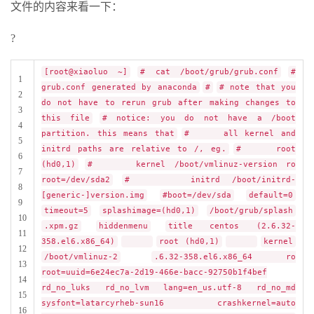
文件的内容来看一下：
?
[root@xiaoluo ~]
# cat /boot/grub/grub.conf
#
1
grub.conf generated by anaconda
#
# note that you
2
do not have to rerun grub after making changes to
3
this file
# notice: you do not have a /boot
4
partition. this means that
# all kernel and
5
initrd paths are relative to /, eg.
# root
6
(hd0,1)
# kernel /boot/vmlinuz-version ro
7
root=/dev/sda2
# initrd /boot/initrd-
8
[generic-]version.img
#boot=/dev/sda
default=0
9
timeout=5
splashimage=(hd0,1)
/boot/grub/splash
10
.xpm.gz
hiddenmenu
title centos (2.6.32-
11
358.el6.x86_64)
root (hd0,1)
kernel
12
/boot/vmlinuz-2
.6.32-358.el6.x86_64 ro
13
root=uuid=6e24ec7a-2d19-466e-bacc-92750b1f4bef
14
rd_no_luks rd_no_lvm lang=en_us.utf-8 rd_no_md
15
sysfont=latarcyrheb-sun16 crashkernel=auto
16