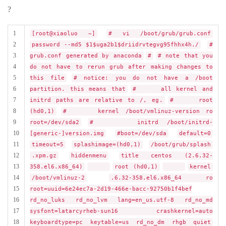
?
1
[root@xiaoluo ~]
# vi /boot/grub/grub.conf
2
password --md5 $1$uga2b1$driidrvtegvg95fhhx4h./
#
3
grub.conf generated by anaconda
#
# note that you
4
do not have to rerun grub after making changes to
5
this file
# notice: you do not have a /boot
6
partition. this means that
# all kernel and
7
initrd paths are relative to /, eg.
# root
8
(hd0,1)
# kernel /boot/vmlinuz-version ro
9
root=/dev/sda2
# initrd /boot/initrd-
10
[generic-]version.img
#boot=/dev/sda
default=0
11
timeout=5
splashimage=(hd0,1)
/boot/grub/splash
12
.xpm.gz
hiddenmenu
title centos (2.6.32-
13
358.el6.x86_64)
root (hd0,1)
kernel
14
/boot/vmlinuz-2
.6.32-358.el6.x86_64 ro
15
root=uuid=6e24ec7a-2d19-466e-bacc-92750b1f4bef
16
rd_no_luks rd_no_lvm lang=en_us.utf-8 rd_no_md
17
sysfont=latarcyrheb-sun16 crashkernel=auto
18
keyboardtype=pc keytable=us rd_no_dm rhgb quiet