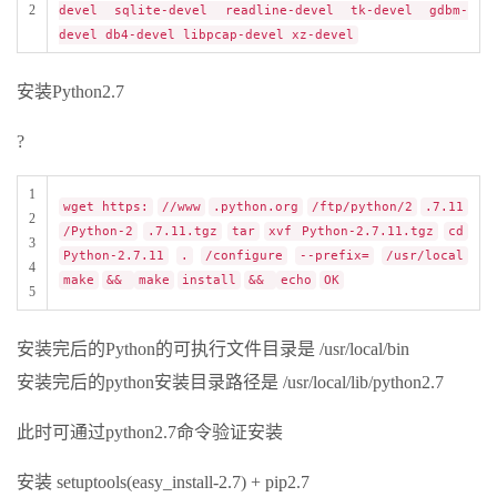
2
devel sqlite-devel readline-devel tk-devel gdbm-
devel db4-devel libpcap-devel xz-devel
安装Python2.7
?
1
wget https:
//www
.python.org
/ftp/python/2
.7.11
2
/Python-2
.7.11.tgz
tar
xvf Python-2.7.11.tgz
cd
3
Python-2.7.11
.
/configure
--prefix=
/usr/local
4
make
&&
make
install
&&
echo
OK
5
安装完后的Python的可执行文件目录是 /usr/local/bin
安装完后的python安装目录路径是 /usr/local/lib/python2.7
此时可通过python2.7命令验证安装
安装 setuptools(easy_install-2.7) + pip2.7