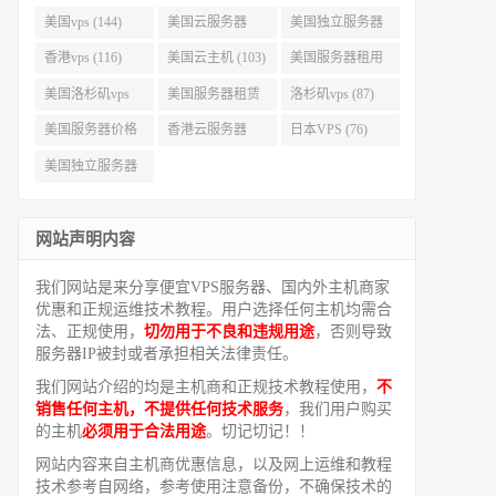
美国vps (144)
美国云服务器
美国独立服务器
(143)
(118)
香港vps (116)
美国云主机 (103)
美国服务器租用
(99)
美国洛杉矶vps
美国服务器租赁
洛杉矶vps (87)
(94)
(91)
美国服务器价格
香港云服务器
日本VPS (76)
(82)
(77)
美国独立服务器
租用 (68)
网站声明内容
我们网站是来分享便宜VPS服务器、国内外主机商家
优惠和正规运维技术教程。用户选择任何主机均需合
法、正规使用，
切勿用于不良和违规用途
，否则导致
服务器IP被封或者承担相关法律责任。
我们网站介绍的均是主机商和正规技术教程使用，
不
销售任何主机，不提供任何技术服务
，我们用户购买
的主机
必须用于合法用途
。切记切记！！
网站内容来自主机商优惠信息，以及网上运维和教程
技术参考自网络，参考使用注意备份，不确保技术的