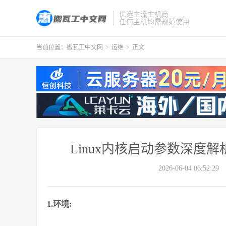
优选主流主机商
任何主机均需规范使用
当前位置：
搬瓦工中文网
>
运维
>
正文
Linux内核启动参数深度
2026-06-04 06:52:29
1.环境: