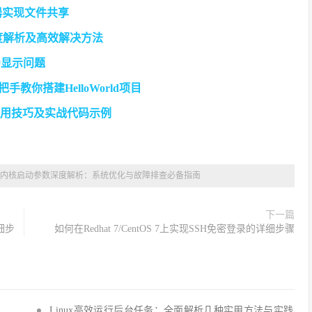
务器实现文件共享
原因深度解析及高效解决方法
仍显示问题
手教你搭建HelloWorld项目
组使用技巧及实战代码示例
nux内核启动参数深度解析：系统优化与故障排查必备指南
下一篇
细步
如何在Redhat 7/CentOS 7上实现SSH免密登录的详细步骤
Q、
Linux高效运行后台任务：全面解析几种实用方法与实践