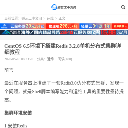
当前位置：
搬瓦工中文网
>
运维
>
正文
CentOS 6.5环境下搭建Redis 3.2.8单机分布式集群详
细教程
2026-05-18 08:33:26
分类：
运维
阅读(180)
前言
最近在服务器上搭建了一套Redis3.0伪分布式集群，发现一
个问题，就是Shell脚本编写能力和运维工具的重要性亟待提
高。
集群环境安装
1.安装Redis