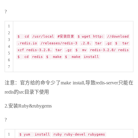
?
1
2
$
cd
/usr/local
#安装目录
$ wget http:
//download
3
.redis.io
/releases/redis-3
.2.8.
tar
.gz
$
tar
4
xzf redis-3.2.8.
tar
.gz
$
mv
redis-3.2.8/ redis
5
$
cd
redis
$
make
$
make
install
6
7
注意：官方给的命令少了make install,导致redis-server只能在
redis的src目录下使用
2.安装Ruby&rubygems
?
1
$ yum
install
ruby ruby-devel rubygems