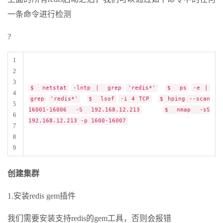
一条命令进行检测
?
1
2
3
$
netstat
-lntp |
grep
'redis*'
$
ps
-e |
4
grep
'redis*'
$
lsof
-i 4 TCP
$ hping --scan
5
16001-16006 -S 192.168.12.213
$ nmap -sS
6
192.168.12.213 -p 1600-16007
7
8
9
创建集群
1.安装redis gem插件
我们需要安装支持redis的gem工具，否则会报错