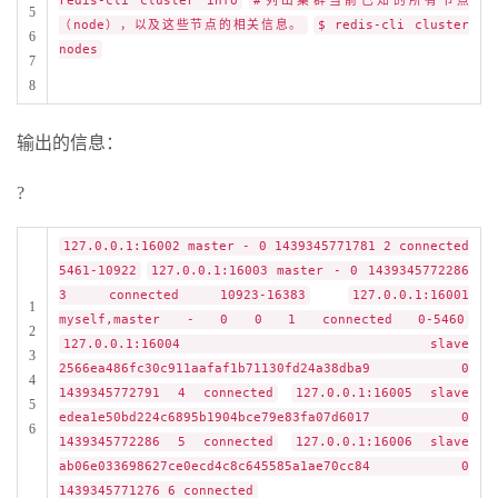
redis-cli cluster info
#列出集群当前已知的所有节点
5
（node），以及这些节点的相关信息。
$ redis-cli cluster
6
nodes
7
8
输出的信息：
?
127.0.0.1:16002 master - 0 1439345771781 2 connected
5461-10922
127.0.0.1:16003 master - 0 1439345772286
3 connected 10923-16383
127.0.0.1:16001
1
myself,master - 0 0 1 connected 0-5460
2
127.0.0.1:16004 slave
3
2566ea486fc30c911aafaf1b71130fd24a38dba9 0
4
1439345772791 4 connected
127.0.0.1:16005 slave
5
edea1e50bd224c6895b1904bce79e83fa07d6017 0
6
1439345772286 5 connected
127.0.0.1:16006 slave
ab06e033698627ce0ecd4c8c645585a1ae70cc84 0
1439345771276 6 connected