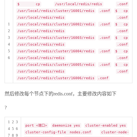
$
cp
/usr/local/redis/redis
.conf
/usr/local/redis/cluster/16001/redis
.conf
$
cp
/usr/local/redis/redis
.conf
1
/usr/local/redis/cluster/16002/redis
.conf
$
cp
2
/usr/local/redis/redis
.conf
3
/usr/local/redis/cluster/16003/redis
.conf
$
cp
4
/usr/local/redis/redis
.conf
5
/usr/local/redis/cluster/16004/redis
.conf
$
cp
6
/usr/local/redis/redis
.conf
/usr/local/redis/cluster/16005/redis
.conf
$
cp
/usr/local/redis/redis
.conf
/usr/local/redis/cluster/16006/redis
.conf
然后修改每个节点下的redis.conf，主要修改内容如下
?
1 2 3
port <端口>
daemonize yes
cluster-enabled yes
4 5 6
cluster-config-file nodes.conf
cluster-node-
7 8 9