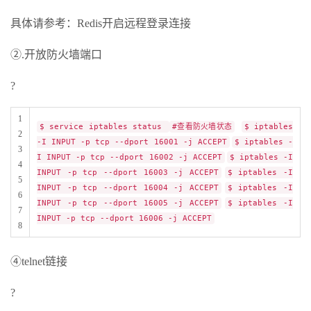
具体请参考：Redis开启远程登录连接
②.开放防火墙端口
?
1
$ service iptables status
#查看防火墙状态
$ iptables
2
-I INPUT -p tcp --dport 16001 -j ACCEPT
$ iptables -
3
I INPUT -p tcp --dport 16002 -j ACCEPT
$ iptables -I
4
INPUT -p tcp --dport 16003 -j ACCEPT
$ iptables -I
5
INPUT -p tcp --dport 16004 -j ACCEPT
$ iptables -I
6
INPUT -p tcp --dport 16005 -j ACCEPT
$ iptables -I
7
INPUT -p tcp --dport 16006 -j ACCEPT
8
④telnet链接
?