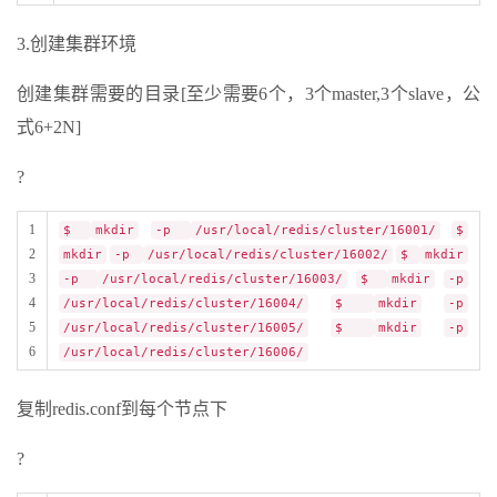
3.创建集群环境
创建集群需要的目录[至少需要6个，3个master,3个slave，公
式6+2N]
?
1
$
mkdir
-p
/usr/local/redis/cluster/16001/
$
2
mkdir
-p
/usr/local/redis/cluster/16002/
$
mkdir
3
-p
/usr/local/redis/cluster/16003/
$
mkdir
-p
4
/usr/local/redis/cluster/16004/
$
mkdir
-p
5
/usr/local/redis/cluster/16005/
$
mkdir
-p
6
/usr/local/redis/cluster/16006/
复制redis.conf到每个节点下
?